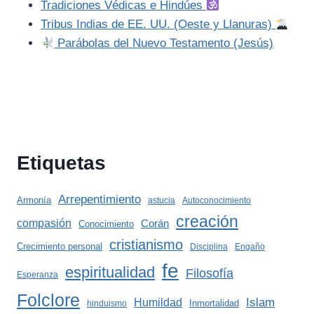
Tradiciones Védicas e Hindúes
Tribus Indias de EE. UU. (Oeste y Llanuras)
Parábolas del Nuevo Testamento (Jesús)
Etiquetas
Arrepentimiento
Armonía
astucia
Autoconocimiento
creación
compasión
Corán
Conocimiento
cristianismo
Crecimiento personal
Disciplina
Engaño
fe
espiritualidad
Filosofía
Esperanza
Folclore
Islam
Humildad
Inmortalidad
hinduismo