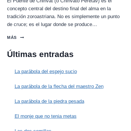
El Puente de Chinvat (o Chinvato Peretav) es el
concepto central del destino final del alma en la
tradición zoroastriana. No es simplemente un punto
de cruce; es el lugar donde se produce…
EL
MÁS
PUENTE
DE
Últimas entradas
CHINVAT:
EL
JUICIO
La parábola del espejo sucio
DEL
ALMA
EN
La parábola de la flecha del maestro Zen
EL
ZOROASTRISMO
La parábola de la piedra pesada
El monje que no tenia metas