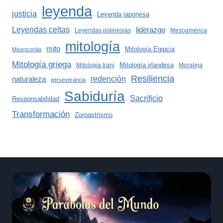
leyenda
justicia
Leyenda japonesa
Leyendas celtas
liderazgo
Leyendas polinesias
Mesoamérica
mitología
mito
Mitología Egipcia
Misericordia
Mitología griega
Mitología irlandesa
Mitología Iraní
Moraleja
Resiliencia
redención
naturaleza
perseverancia
Sabiduría
Sacrificio
Responsabilidad
Transformación
Zoroastrismo