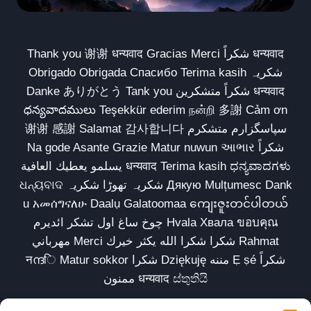
Thank you 谢谢 धन्यवाद Gracias Merci شكراً धन्यवाद
Obrigado Obrigada Спасибо Terima kasih شکریہ
Danke ありがとう Tank you شكراً متشكرين धन्यवाद
ధన్యవాదములు Teşekkür ederim நன்றி 多謝 Cảm ơn
谢谢 感謝 Salamat 감사합니다 سپاسگزارم متشکرم
Na gode Asante Grazie Matur nuwun આભાર شكراً
يسلمو يعطيك العافية धन्यवाद Terima kasih ಧನ್ಯವಾದಗಳು
ଧନ୍ୟବାଦ شکریہ تھوڑا شکریہ Дякую Mulțumesc Dank
u አመሰግናለሁ Daalụ Galatoomaa ကျေးဇူးတင်ပါတယ်
چوخ ساغ اول تشکر ائدیرم Hvala Хвала ขอบคุณ
مهرباني Merci شكرا شكرا الله يكثر خيرك Rahmat
नന്ദि Matur sokkor شكرا Dziękuję مننه Ẹ ṣé شكراً
ممنون धन्यवाद ස්තුතියි