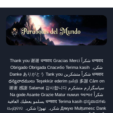
Thank you 谢谢 धन्यवाद Gracias Merci شكراً धन्यवाद
Obrigado Obrigada Спасибо Terima kasih شکریہ
Danke ありがとう Tank you شكراً متشكرين धन्यवाद
ధన్యవాదములు Teşekkür ederim நன்றி 多謝 Cảm ơn
谢谢 感謝 Salamat 감사합니다 سپاسگزارم متشکرم
Na gode Asante Grazie Matur nuwun આભાર شكراً
يسلمو يعطيك العافية धन्यवाद Terima kasih ಧನ್ಯವಾದಗಳು
ଧନ୍ୟବାଦ شکریہ تھوڑا شکریہ Дякую Mulțumesc Dank