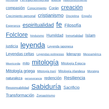
astucia
Autoconocimiento
creación
compasión
Corán
Conocimiento
cristianismo
Crecimiento personal
Disciplina
Engaño
fe
espiritualidad
Filosofía
Esperanza
Folclore
Islam
Humildad
Inmortalidad
hinduismo
leyenda
justicia
Leyenda japonesa
Leyendas celtas
liderazgo
Leyendas polinesias
Mesoamérica
mitología
mito
Mitología Egipcia
Misericordia
Mitología griega
Mitología irlandesa
Mitología Iraní
Moraleja
Resiliencia
redención
naturaleza
perseverancia
Sabiduría
Sacrificio
Responsabilidad
Transformación
Zoroastrismo