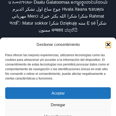
u አመሰግናለሁ Daalụ Galatoomaa ကျေးဇူးတင်ပါတယ်
چوخ ساغ اول تشکر ائدیرم Hvala Хвала ขอบคุณ
مهرباني Merci شكرا شكرا الله يكثر خيرك Rahmat
नന്ദि Matur sokkor شكرا Dziękuję مننه Ẹ ṣé شكراً
ممنون धन्यवाद ස්තුතියි
Gestionar consentimiento
Para ofrecer las mejores experiencias, utilizamos tecnologías como las
Inicio
Biblioteca
Parábolas TV
Comunidad
cookies para almacenar y/o acceder a la información del dispositivo. El
consentimiento de estas tecnologías nos permitirá procesar datos como el
Esencia
Blog
Política de privacidad
comportamiento de navegación o las identificaciones únicas en este sitio.
No consentir o retirar el consentimiento, puede afectar negativamente a
Aviso legal
Política de cookies (UE)
ciertas características y funciones.
Aceptar
Denegar