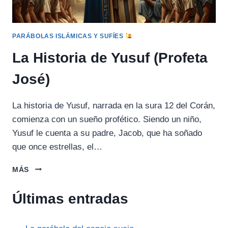
PARÁBOLAS ISLÁMICAS Y SUFÍES
La Historia de Yusuf (Profeta
José)
La historia de Yusuf, narrada en la sura 12 del Corán,
comienza con un sueño profético. Siendo un niño,
Yusuf le cuenta a su padre, Jacob, que ha soñado
que once estrellas, el…
LA
MÁS
HISTORIA
DE
Últimas entradas
YUSUF
(PROFETA
JOSÉ)