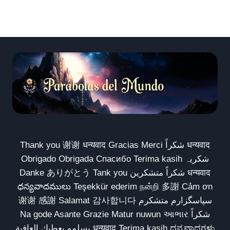
Thank you 谢谢 धन्यवाद Gracias Merci شكراً धन्यवाद
Obrigado Obrigada Спасибо Terima kasih شکریہ
Danke ありがとう Tank you شكراً متشكرين धन्यवाद
ధన్యవాదములు Teşekkür ederim நன்றி 多謝 Cảm ơn
谢谢 感謝 Salamat 감사합니다 سپاسگزارم متشکرم
Na gode Asante Grazie Matur nuwun આભાર شكراً
يسلمو يعطيك العافية धन्यवाद Terima kasih ಧನ್ಯವಾದಗಳು