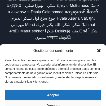
ଧନ୍ୟବାଦ شکریہ تھوڑا شکریہ Дякую Mulțumesc Dank
u አመሰግናለሁ Daalụ Galatoomaa ကျေးဇူးတင်ပါတယ်
چوخ ساغ اول تشکر ائدیرم Hvala Хвала ขอบคุณ
مهرباني Merci شكرا شكرا الله يكثر خيرك Rahmat
नന്ദि Matur sokkor شكرا Dziękuję مننه Ẹ ṣé شكراً
ممنون धन्यवाद ස්තුතියි
Gestionar consentimiento
Para ofrecer las mejores experiencias, utilizamos tecnologías como las
Inicio
Biblioteca
Parábolas TV
Comunidad
cookies para almacenar y/o acceder a la información del dispositivo. El
consentimiento de estas tecnologías nos permitirá procesar datos como el
Esencia
Blog
Política de privacidad
comportamiento de navegación o las identificaciones únicas en este sitio.
No consentir o retirar el consentimiento, puede afectar negativamente a
Aviso legal
Política de cookies (UE)
ciertas características y funciones.
Aceptar
Denegar