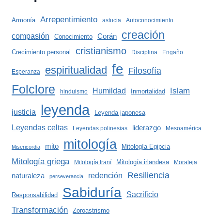
Arrepentimiento
Armonía
astucia
Autoconocimiento
creación
compasión
Corán
Conocimiento
cristianismo
Crecimiento personal
Disciplina
Engaño
fe
espiritualidad
Filosofía
Esperanza
Folclore
Islam
Humildad
Inmortalidad
hinduismo
leyenda
justicia
Leyenda japonesa
Leyendas celtas
liderazgo
Leyendas polinesias
Mesoamérica
mitología
mito
Mitología Egipcia
Misericordia
Mitología griega
Mitología irlandesa
Mitología Iraní
Moraleja
Resiliencia
redención
naturaleza
perseverancia
Sabiduría
Sacrificio
Responsabilidad
Transformación
Zoroastrismo