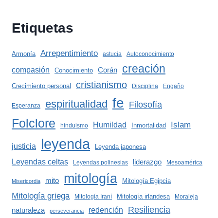
Etiquetas
Arrepentimiento
Armonía
astucia
Autoconocimiento
creación
compasión
Corán
Conocimiento
cristianismo
Crecimiento personal
Disciplina
Engaño
fe
espiritualidad
Filosofía
Esperanza
Folclore
Islam
Humildad
Inmortalidad
hinduismo
leyenda
justicia
Leyenda japonesa
Leyendas celtas
liderazgo
Leyendas polinesias
Mesoamérica
mitología
mito
Mitología Egipcia
Misericordia
Mitología griega
Mitología irlandesa
Mitología Iraní
Moraleja
Resiliencia
redención
naturaleza
perseverancia