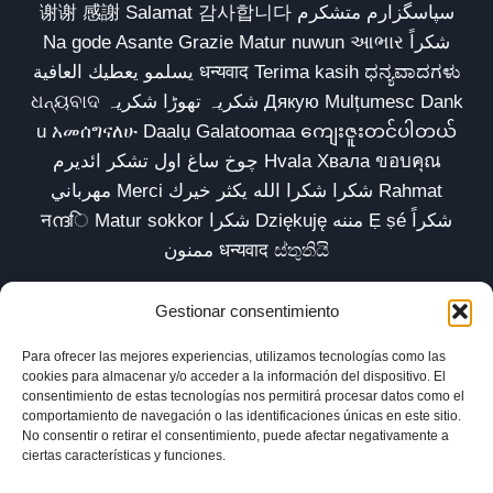
谢谢 感謝 Salamat 감사합니다 سپاسگزارم متشکرم
Na gode Asante Grazie Matur nuwun આભાર شكراً
يسلمو يعطيك العافية धन्यवाद Terima kasih ಧನ್ಯವಾದಗಳು
ଧନ୍ୟବାଦ شکریہ تھوڑا شکریہ Дякую Mulțumesc Dank
u አመሰግናለሁ Daalụ Galatoomaa ကျေးဇူးတင်ပါတယ်
چوخ ساغ اول تشکر ائدیرم Hvala Хвала ขอบคุณ
مهرباني Merci شكرا شكرا الله يكثر خيرك Rahmat
नന്ദि Matur sokkor شكرا Dziękuję مننه Ẹ ṣé شكراً
ممنون धन्यवाद ස්තුතියි
Gestionar consentimiento
Para ofrecer las mejores experiencias, utilizamos tecnologías como las
Inicio
Biblioteca
Parábolas TV
Comunidad
cookies para almacenar y/o acceder a la información del dispositivo. El
consentimiento de estas tecnologías nos permitirá procesar datos como el
Esencia
Blog
Política de privacidad
comportamiento de navegación o las identificaciones únicas en este sitio.
No consentir o retirar el consentimiento, puede afectar negativamente a
Aviso legal
Política de cookies (UE)
ciertas características y funciones.