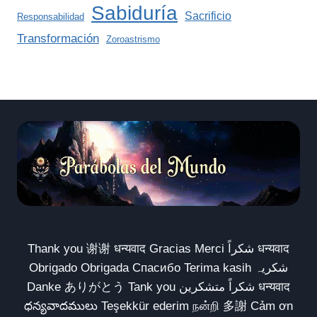
Sabiduría
Sacrificio
Responsabilidad
Transformación
Zoroastrismo
Thank you 谢谢 धन्यवाद Gracias Merci شكراً धन्यवाद
Obrigado Obrigada Спасибо Terima kasih شکریہ
Danke ありがとう Tank you شكراً متشكرين धन्यवाद
ధన్యవాదములు Teşekkür ederim நன்றி 多謝 Cảm ơn