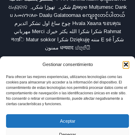
ଧନ୍ୟବାଦ شکریہ تھوڑا شکریہ Дякую Mulțumesc Dank
u አመሰግናለሁ Daalụ Galatoomaa ကျေးဇူးတင်ပါတယ်
چوخ ساغ اول تشکر ائدیرم Hvala Хвала ขอบคุณ
مهرباني Merci شكرا شكرا الله يكثر خيرك Rahmat
नന്ദि Matur sokkor شكرا Dziękuję مننه Ẹ ṣé شكراً
ممنون धन्यवाद ස්තුතියි
Gestionar consentimiento
Para ofrecer las mejores experiencias, utilizamos tecnologías como las
Inicio
Biblioteca
Parábolas TV
Comunidad
cookies para almacenar y/o acceder a la información del dispositivo. El
consentimiento de estas tecnologías nos permitirá procesar datos como el
Esencia
Blog
Política de privacidad
comportamiento de navegación o las identificaciones únicas en este sitio.
No consentir o retirar el consentimiento, puede afectar negativamente a
Aviso legal
Política de cookies (UE)
ciertas características y funciones.
Aceptar
Denegar