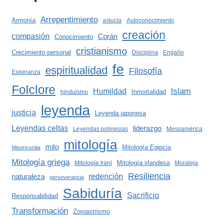
Arrepentimiento
Armonía
astucia
Autoconocimiento
creación
compasión
Corán
Conocimiento
cristianismo
Crecimiento personal
Disciplina
Engaño
fe
espiritualidad
Filosofía
Esperanza
Folclore
Islam
Humildad
Inmortalidad
hinduismo
leyenda
justicia
Leyenda japonesa
Leyendas celtas
liderazgo
Leyendas polinesias
Mesoamérica
mitología
mito
Mitología Egipcia
Misericordia
Mitología griega
Mitología irlandesa
Mitología Iraní
Moraleja
Resiliencia
redención
naturaleza
perseverancia
Sabiduría
Sacrificio
Responsabilidad
Transformación
Zoroastrismo