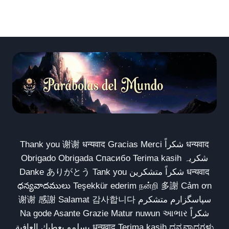
Thank you 谢谢 धन्यवाद Gracias Merci شكراً धन्यवाद
Obrigado Obrigada Спасибо Terima kasih شکریہ
Danke ありがとう Tank you شكراً متشكرين धन्यवाद
ధన్యవాదములు Teşekkür ederim நன்றி 多謝 Cảm ơn
谢谢 感謝 Salamat 감사합니다 سپاسگزارم متشکرم
Na gode Asante Grazie Matur nuwun આભાર شكراً
يسلمو يعطيك العافية धन्यवाद Terima kasih ಧನ್ಯವಾದಗಳು