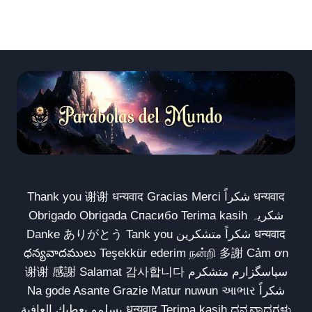
Thank you 谢谢 धन्यवाद Gracias Merci شكراً धन्यवाद
Obrigado Obrigada Спасибо Terima kasih شکریہ
Danke ありがとう Tank you شكراً متشكرين धन्यवाद
ధన్యవాదములు Teşekkür ederim நன்றி 多謝 Cảm ơn
谢谢 感謝 Salamat 감사합니다 سپاسگزارم متشکرم
Na gode Asante Grazie Matur nuwun આભાર شكراً
يسلمو يعطيك العافية धन्यवाद Terima kasih ಧನ್ಯವಾದಗಳು