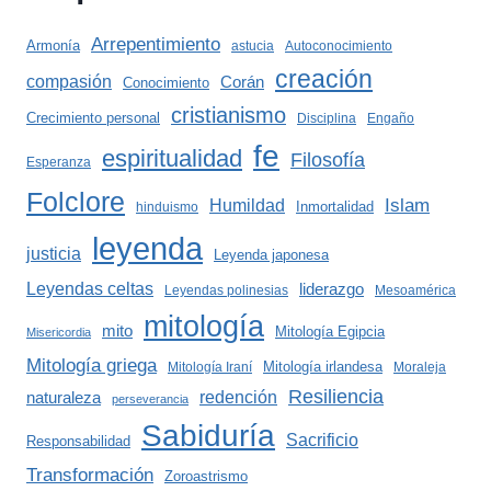
Arrepentimiento
Armonía
astucia
Autoconocimiento
creación
compasión
Corán
Conocimiento
cristianismo
Crecimiento personal
Disciplina
Engaño
fe
espiritualidad
Filosofía
Esperanza
Folclore
Islam
Humildad
Inmortalidad
hinduismo
leyenda
justicia
Leyenda japonesa
Leyendas celtas
liderazgo
Leyendas polinesias
Mesoamérica
mitología
mito
Mitología Egipcia
Misericordia
Mitología griega
Mitología irlandesa
Mitología Iraní
Moraleja
Resiliencia
redención
naturaleza
perseverancia
Sabiduría
Sacrificio
Responsabilidad
Transformación
Zoroastrismo