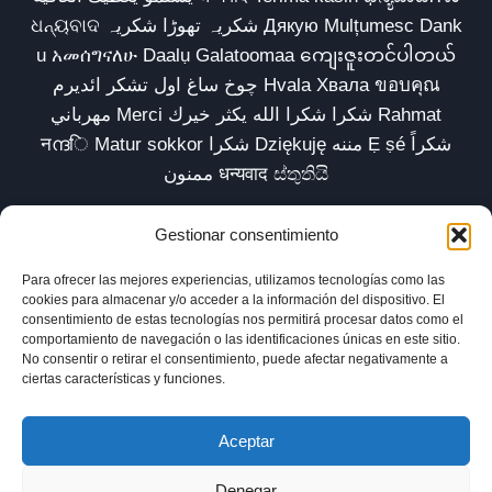
ଧନ୍ୟବାଦ شکریہ تھوڑا شکریہ Дякую Mulțumesc Dank
u አመሰግናለሁ Daalụ Galatoomaa ကျေးဇူးတင်ပါတယ်
چوخ ساغ اول تشکر ائدیرم Hvala Хвала ขอบคุณ
مهرباني Merci شكرا شكرا الله يكثر خيرك Rahmat
नന്ദि Matur sokkor شكرا Dziękuję مننه Ẹ ṣé شكراً
ممنون धन्यवाद ස්තුතියි
Gestionar consentimiento
Para ofrecer las mejores experiencias, utilizamos tecnologías como las
Inicio
Biblioteca
Parábolas TV
Comunidad
cookies para almacenar y/o acceder a la información del dispositivo. El
consentimiento de estas tecnologías nos permitirá procesar datos como el
Esencia
Blog
Política de privacidad
comportamiento de navegación o las identificaciones únicas en este sitio.
No consentir o retirar el consentimiento, puede afectar negativamente a
Aviso legal
Política de cookies (UE)
ciertas características y funciones.
Aceptar
Denegar