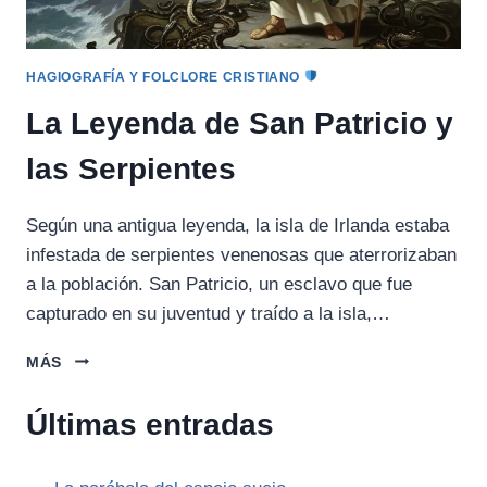
HAGIOGRAFÍA Y FOLCLORE CRISTIANO
La Leyenda de San Patricio y
las Serpientes
Según una antigua leyenda, la isla de Irlanda estaba
infestada de serpientes venenosas que aterrorizaban
a la población. San Patricio, un esclavo que fue
capturado en su juventud y traído a la isla,…
LA
MÁS
LEYENDA
DE
Últimas entradas
SAN
PATRICIO
Y