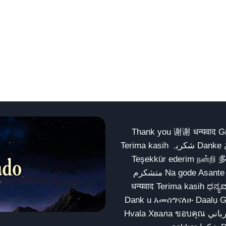
Thank you 谢谢 धन्यवाद Gracias Merci شكراً धन्यवाद
Terima kasih شکریہ Danke ありがとう Tank you شكراً متشكرين धन्यवाद ధన్యవాదములు
Teşekkür ederim நன்றி 
متشکرم Na gode Asante Grazie Matur nuwun આભાર شكراً يسلمو يعطيك العافية
धन्यवाद Terima kasih ಧನ್ಯವಾದಗಳು ଧନ୍ୟବାଦ کریہ
Dank u አመሰግናለሁ Daalụ Galatoomaa က
Hvala Хвала ขอบคุณ مهرباني Merci شكرا شكرا الله يكثر خيرك Rahmat नന്ദि Matur