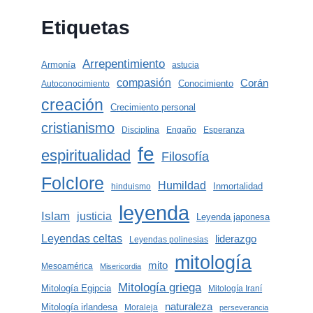
Etiquetas
Arrepentimiento
Armonía
astucia
compasión
Corán
Conocimiento
Autoconocimiento
creación
Crecimiento personal
cristianismo
Disciplina
Engaño
Esperanza
fe
espiritualidad
Filosofía
Folclore
Humildad
Inmortalidad
hinduismo
leyenda
Islam
justicia
Leyenda japonesa
Leyendas celtas
liderazgo
Leyendas polinesias
mitología
mito
Mesoamérica
Misericordia
Mitología griega
Mitología Egipcia
Mitología Iraní
naturaleza
Mitología irlandesa
Moraleja
perseverancia