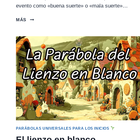
evento como «buena suerte» o «mala suerte»…
EL
MÁS
GRANJERO
Y
EL
CABALLO
PARÁBOLAS UNIVERSALES PARA LOS INICIOS
El lienzo en blanco