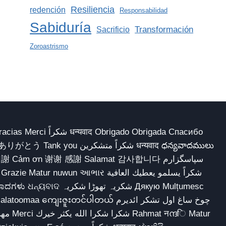
Resiliencia
redención
Responsabilidad
Sabiduría
Transformación
Sacrificio
Zoroastrismo
 Obrigado Obrigada Спасибо
多謝 Cảm ơn 谢谢 感謝 Salamat 감사합니다 سپاسگزارم
شکریہ تھوڑا ش Дякую Mulțumesc
ျေးဇူးတင်ပါတယ် چوخ ساغ اول تشکر ائدیرم