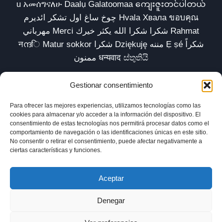
u አመሰግናለሁ Daalụ Galatoomaa ကျေးဇူးတင်ပါတယ်
چوخ ساغ اول تشکر ائدیرم Hvala Хвала ขอบคุณ
مهرباني Merci شكرا شكرا الله يكثر خيرك Rahmat
नന്ദि Matur sokkor شكرا Dziękuję مننه Ẹ ṣé شكراً
ممنون धन्यवाद ස්තුතියි
Gestionar consentimiento
Para ofrecer las mejores experiencias, utilizamos tecnologías como las
Inicio
Biblioteca
Parábolas TV
Comunidad
cookies para almacenar y/o acceder a la información del dispositivo. El
consentimiento de estas tecnologías nos permitirá procesar datos como el
Esencia
Blog
Política de privacidad
comportamiento de navegación o las identificaciones únicas en este sitio.
No consentir o retirar el consentimiento, puede afectar negativamente a
Aviso legal
Política de cookies (UE)
ciertas características y funciones.
Aceptar
Denegar