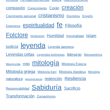
astucia
Autoconocimiento
creación
compasión
Corán
Conocimiento
cristianismo
Crecimiento personal
Disciplina
Engaño
fe
espiritualidad
Filosofía
Esperanza
Folclore
Islam
Humildad
Inmortalidad
hinduismo
leyenda
justicia
Leyenda japonesa
Leyendas celtas
liderazgo
Leyendas polinesias
Mesoamérica
mitología
mito
Mitología Egipcia
Misericordia
Mitología griega
Mitología irlandesa
Mitología Iraní
Moraleja
Resiliencia
redención
naturaleza
perseverancia
Sabiduría
Sacrificio
Responsabilidad
Transformación
Zoroastrismo