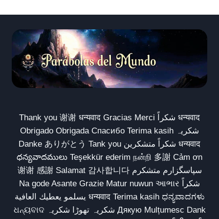
Thank you 谢谢 धन्यवाद Gracias Merci شكراً धन्यवाद
Obrigado Obrigada Спасибо Terima kasih شکریہ
Danke ありがとう Tank you شكراً متشكرين धन्यवाद
ధన్యవాదములు Teşekkür ederim நன்றி 多謝 Cảm ơn
谢谢 感謝 Salamat 감사합니다 سپاسگزارم متشکرم
Na gode Asante Grazie Matur nuwun આભાર شكراً
يسلمو يعطيك العافية धन्यवाद Terima kasih ಧನ್ಯವಾದಗಳು
ଧନ୍ୟବାଦ شکریہ تھوڑا شکریہ Дякую Mulțumesc Dank