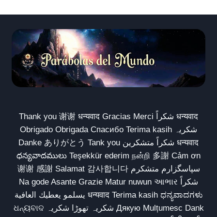
Thank you 谢谢 धन्यवाद Gracias Merci شكراً धन्यवाद
Obrigado Obrigada Спасибо Terima kasih شکریہ
Danke ありがとう Tank you شكراً متشكرين धन्यवाद
ధన్యవాదములు Teşekkür ederim நன்றி 多謝 Cảm ơn
谢谢 感謝 Salamat 감사합니다 سپاسگزارم متشکرم
Na gode Asante Grazie Matur nuwun આભાર شكراً
يسلمو يعطيك العافية धन्यवाद Terima kasih ಧನ್ಯವಾದಗಳು
ଧନ୍ୟବାଦ شکریہ تھوڑا شکریہ Дякую Mulțumesc Dank