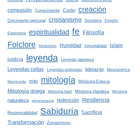
astucia
Autoconocimiento
creación
compasión
Corán
Conocimiento
cristianismo
Crecimiento personal
Disciplina
Engaño
fe
espiritualidad
Filosofía
Esperanza
Folclore
Islam
Humildad
Inmortalidad
hinduismo
leyenda
justicia
Leyenda japonesa
Leyendas celtas
liderazgo
Leyendas polinesias
Mesoamérica
mitología
mito
Mitología Egipcia
Misericordia
Mitología griega
Mitología irlandesa
Mitología Iraní
Moraleja
Resiliencia
redención
naturaleza
perseverancia
Sabiduría
Sacrificio
Responsabilidad
Transformación
Zoroastrismo