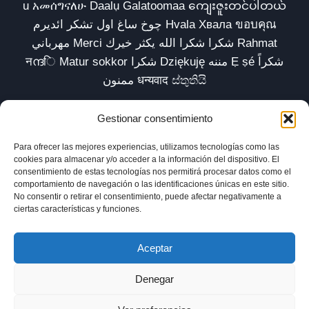
u አመሰግናለሁ Daalụ Galatoomaa ကျေးဇူးတင်ပါတယ်
چوخ ساغ اول تشکر ائدیرم Hvala Хвала ขอบคุณ
مهرباني Merci شكرا شكرا الله يكثر خيرك Rahmat
नന്ദि Matur sokkor شكرا Dziękuję مننه Ẹ ṣé شكراً
ممنون धन्यवाद ස්තුතියි
Gestionar consentimiento
Para ofrecer las mejores experiencias, utilizamos tecnologías como las
Inicio
Biblioteca
Parábolas TV
Comunidad
cookies para almacenar y/o acceder a la información del dispositivo. El
consentimiento de estas tecnologías nos permitirá procesar datos como el
Esencia
Blog
Política de privacidad
comportamiento de navegación o las identificaciones únicas en este sitio.
No consentir o retirar el consentimiento, puede afectar negativamente a
Aviso legal
Política de cookies (UE)
ciertas características y funciones.
Aceptar
Denegar