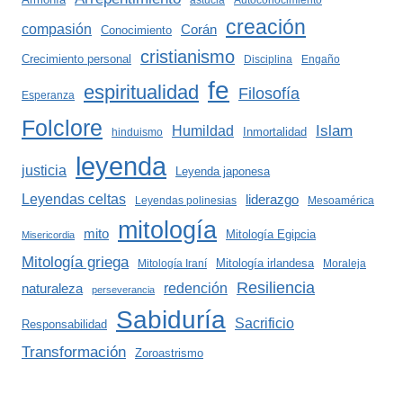
astucia
Autoconocimiento
creación
compasión
Corán
Conocimiento
cristianismo
Crecimiento personal
Disciplina
Engaño
fe
espiritualidad
Filosofía
Esperanza
Folclore
Islam
Humildad
Inmortalidad
hinduismo
leyenda
justicia
Leyenda japonesa
Leyendas celtas
liderazgo
Leyendas polinesias
Mesoamérica
mitología
mito
Mitología Egipcia
Misericordia
Mitología griega
Mitología irlandesa
Mitología Iraní
Moraleja
Resiliencia
redención
naturaleza
perseverancia
Sabiduría
Sacrificio
Responsabilidad
Transformación
Zoroastrismo