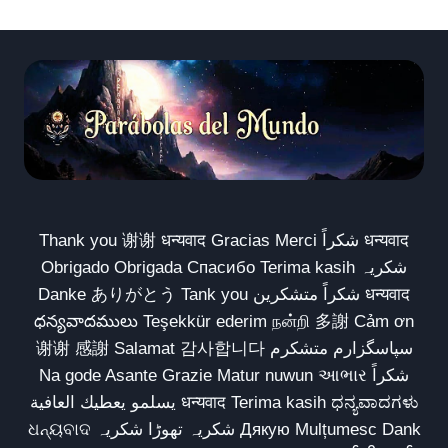
Thank you 谢谢 धन्यवाद Gracias Merci شكراً धन्यवाद
Obrigado Obrigada Спасибо Terima kasih شکریہ
Danke ありがとう Tank you شكراً متشكرين धन्यवाद
ధన్యవాదములు Teşekkür ederim நன்றி 多謝 Cảm ơn
谢谢 感謝 Salamat 감사합니다 سپاسگزارم متشکرم
Na gode Asante Grazie Matur nuwun આભાર شكراً
يسلمو يعطيك العافية धन्यवाद Terima kasih ಧನ್ಯವಾದಗಳು
ଧନ୍ୟବାଦ شکریہ تھوڑا شکریہ Дякую Mulțumesc Dank