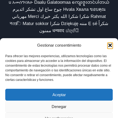
u አመሰግናለሁ Daalụ Galatoomaa ကျေးဇူးတင်ပါတယ်
چوخ ساغ اول تشکر ائدیرم Hvala Хвала ขอบคุณ
مهرباني Merci شكرا شكرا الله يكثر خيرك Rahmat
नന്ദि Matur sokkor شكرا Dziękuję مننه Ẹ ṣé شكراً
ممنون धन्यवाद ස්තුතියි
Gestionar consentimiento
Para ofrecer las mejores experiencias, utilizamos tecnologías como las
Inicio
Biblioteca
Parábolas TV
Comunidad
cookies para almacenar y/o acceder a la información del dispositivo. El
consentimiento de estas tecnologías nos permitirá procesar datos como el
Esencia
Blog
Política de privacidad
comportamiento de navegación o las identificaciones únicas en este sitio.
No consentir o retirar el consentimiento, puede afectar negativamente a
Aviso legal
Política de cookies (UE)
ciertas características y funciones.
Aceptar
Denegar