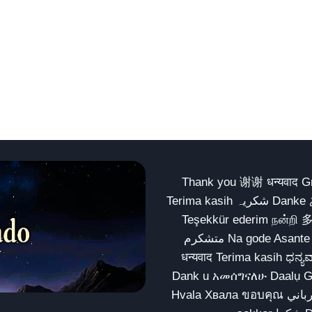
Thank you 谢谢 धन्यवाद Gracias Merci شكراً धन्यवाद
Terima kasih شکریہ Danke ありがとう Tank you شكراً متشكرين धन्यवाद ధన్యవాదములు
Teşekkür ederim நன்றி 
متشکرم Na gode Asante Grazie Matur nuwun આભાર شكراً يسلمو يعطيك العافية
धन्यवाद Terima kasih ಧನ್ಯವಾದಗಳು ଧନ୍ୟବାଦ کریہ
Dank u አመሰግናለሁ Daalụ Galatoomaa က
Hvala Хвала ขอบคุณ مهرباني Merci شكرا شكرا الله يكثر خيرك Rahmat नന്ദि Matur