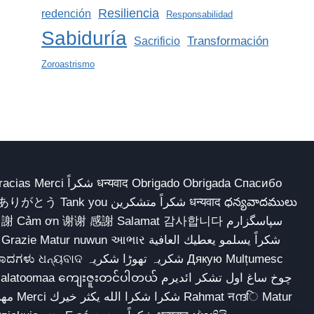
Resiliencia
redención
Responsabilidad
Sabiduría
Transformación
Sacrificio
Zoroastrismo
 Obrigado Obrigada Спасибо
多謝 Cảm ơn 谢谢 感謝 Salamat 감사합니다 سپاسگزارم
شکریہ تھوڑا ش Дякую Mulțumesc
ျေးဇူးတင်ပါတယ် چوخ ساغ اول تشکر ائدیرم