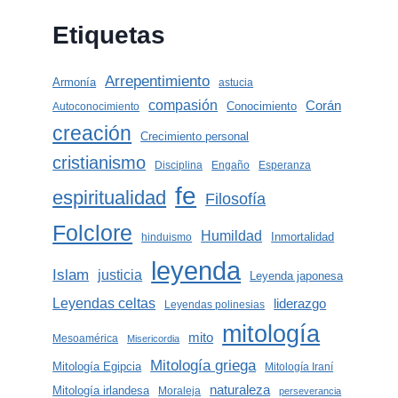
Etiquetas
Arrepentimiento
Armonía
astucia
compasión
Corán
Conocimiento
Autoconocimiento
creación
Crecimiento personal
cristianismo
Disciplina
Engaño
Esperanza
fe
espiritualidad
Filosofía
Folclore
Humildad
Inmortalidad
hinduismo
leyenda
Islam
justicia
Leyenda japonesa
Leyendas celtas
liderazgo
Leyendas polinesias
mitología
mito
Mesoamérica
Misericordia
Mitología griega
Mitología Egipcia
Mitología Iraní
naturaleza
Mitología irlandesa
Moraleja
perseverancia