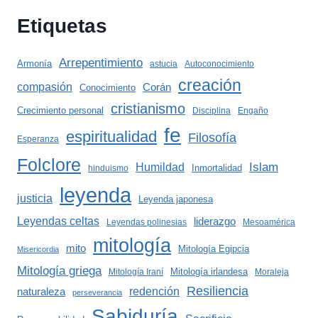
Etiquetas
Arrepentimiento
Armonía
astucia
Autoconocimiento
creación
compasión
Corán
Conocimiento
cristianismo
Crecimiento personal
Disciplina
Engaño
fe
espiritualidad
Filosofía
Esperanza
Folclore
Islam
Humildad
Inmortalidad
hinduismo
leyenda
justicia
Leyenda japonesa
Leyendas celtas
liderazgo
Leyendas polinesias
Mesoamérica
mitología
mito
Mitología Egipcia
Misericordia
Mitología griega
Mitología irlandesa
Mitología Iraní
Moraleja
Resiliencia
redención
naturaleza
perseverancia
Sabiduría