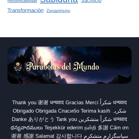
Sacrificio
Responsabilidad
Transformación
Zoroastrismo
Thank you 谢谢 धन्यवाद Gracias Merci شكراً धन्यवाद
Obrigado Obrigada Спасибо Terima kasih شکریہ
Danke ありがとう Tank you شكراً متشكرين धन्यवाद
ధన్యవాదములు Teşekkür ederim நன்றி 多謝 Cảm ơn
谢谢 感謝 Salamat 감사합니다 سپاسگزارم متشکرم