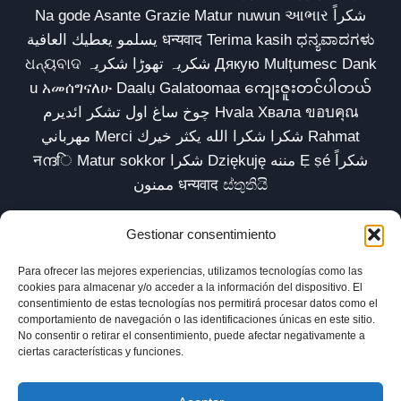
Na gode Asante Grazie Matur nuwun આભાર شكراً
يسلمو يعطيك العافية धन्यवाद Terima kasih ಧನ್ಯವಾದಗಳು
ଧନ୍ୟବାଦ شکریہ تھوڑا شکریہ Дякую Mulțumesc Dank
u አመሰግናለሁ Daalụ Galatoomaa ကျေးဇူးတင်ပါတယ်
چوخ ساغ اول تشکر ائدیرم Hvala Хвала ขอบคุณ
مهرباني Merci شكرا شكرا الله يكثر خيرك Rahmat
नന്ദि Matur sokkor شكرا Dziękuję مننه Ẹ ṣé شكراً
ممنون धन्यवाद ස්තුතියි
Gestionar consentimiento
Para ofrecer las mejores experiencias, utilizamos tecnologías como las
Inicio
Biblioteca
Parábolas TV
Comunidad
cookies para almacenar y/o acceder a la información del dispositivo. El
consentimiento de estas tecnologías nos permitirá procesar datos como el
Esencia
Blog
Política de privacidad
comportamiento de navegación o las identificaciones únicas en este sitio.
No consentir o retirar el consentimiento, puede afectar negativamente a
Aviso legal
Política de cookies (UE)
ciertas características y funciones.