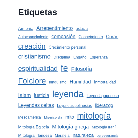
Etiquetas
Arrepentimiento
Armonía
astucia
compasión
Corán
Conocimiento
Autoconocimiento
creación
Crecimiento personal
cristianismo
Disciplina
Engaño
Esperanza
fe
espiritualidad
Filosofía
Folclore
Humildad
Inmortalidad
hinduismo
leyenda
Islam
justicia
Leyenda japonesa
Leyendas celtas
liderazgo
Leyendas polinesias
mitología
mito
Mesoamérica
Misericordia
Mitología griega
Mitología Egipcia
Mitología Iraní
naturaleza
Mitología irlandesa
Moraleja
perseverancia