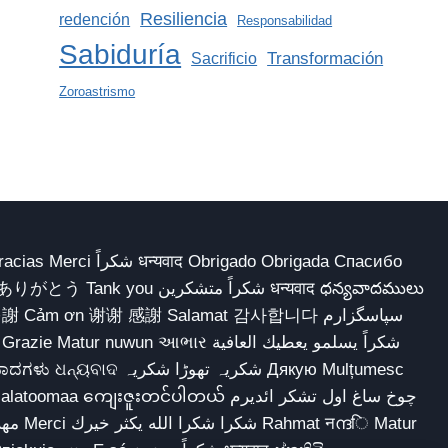
Resiliencia
redención
Responsabilidad
Sabiduría
Transformación
Sacrificio
Zoroastrismo
 Obrigado Obrigada Спасибо
多謝 Cảm ơn 谢谢 感謝 Salamat 감사합니다 سپاسگزارم
شکریہ تھوڑا ش Дякую Mulțumesc
ျေးဇူးတင်ပါတယ် چوخ ساغ اول تشکر ائدیرم