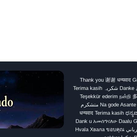
Thank you 谢谢 धन्यवाद Gracias Merci شكراً धन्यवाद
Terima kasih شکریہ Danke ありがとう Tank you شكراً متشكرين धन्यवाद ధన్యవాదములు
Teşekkür ederim நன்றி 
متشکرم Na gode Asante Grazie Matur nuwun આભાર شكراً يسلمو يعطيك العافية
धन्यवाद Terima kasih ಧನ್ಯವಾದಗಳು ଧନ୍ୟବାଦ کریہ
Dank u አመሰግናለሁ Daalụ Galatoomaa က
Hvala Хвала ขอบคุณ مهرباني Merci شكرا شكرا الله يكثر خيرك Rahmat नന്ദि Matur