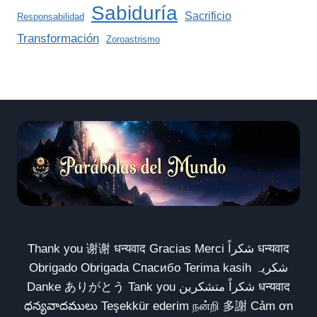
Sabiduría
Sacrificio
Responsabilidad
Transformación
Zoroastrismo
Thank you 谢谢 धन्यवाद Gracias Merci شكراً धन्यवाद
Obrigado Obrigada Спасибо Terima kasih شکریہ
Danke ありがとう Tank you شكراً متشكرين धन्यवाद
ధన్యవాదములు Teşekkür ederim நன்றி 多謝 Cảm ơn