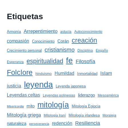
Etiquetas
Arrepentimiento
Armonía
astucia
Autoconocimiento
creación
compasión
Corán
Conocimiento
cristianismo
Crecimiento personal
Disciplina
Engaño
fe
espiritualidad
Filosofía
Esperanza
Folclore
Islam
Humildad
Inmortalidad
hinduismo
leyenda
justicia
Leyenda japonesa
Leyendas celtas
liderazgo
Leyendas polinesias
Mesoamérica
mitología
mito
Mitología Egipcia
Misericordia
Mitología griega
Mitología irlandesa
Mitología Iraní
Moraleja
Resiliencia
redención
naturaleza
perseverancia