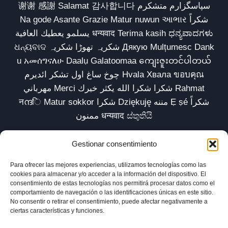
谢谢 感謝 Salamat 감사합니다 سپاسگزارم متشکرم
Na gode Asante Grazie Matur nuwun આભાર شكراً
يسلمو يعطيك العافية धन्यवाद Terima kasih ಧನ್ಯವಾದಗಳು
ଧନ୍ୟବାଦ شکریہ تھوڑا شکریہ Дякую Mulțumesc Dank
u አመሰግናለሁ Daalụ Galatoomaa ကျေးဇူးတင်ပါတယ်
چوخ ساغ اول تشکر ائدیرم Hvala Хвала ขอบคุณ
مهرباني Merci شكرا شكرا الله يكثر خيرك Rahmat
नന്ദि Matur sokkor شكرا Dziękuję مننه Ẹ ṣé شكراً
ممنون धन्यवाद ස්තුතියි
Gestionar consentimiento
Para ofrecer las mejores experiencias, utilizamos tecnologías como las
Inicio
Biblioteca
Parábolas TV
Comunidad
cookies para almacenar y/o acceder a la información del dispositivo. El
consentimiento de estas tecnologías nos permitirá procesar datos como el
Esencia
Blog
Política de privacidad
comportamiento de navegación o las identificaciones únicas en este sitio.
No consentir o retirar el consentimiento, puede afectar negativamente a
Aviso legal
Política de cookies (UE)
ciertas características y funciones.