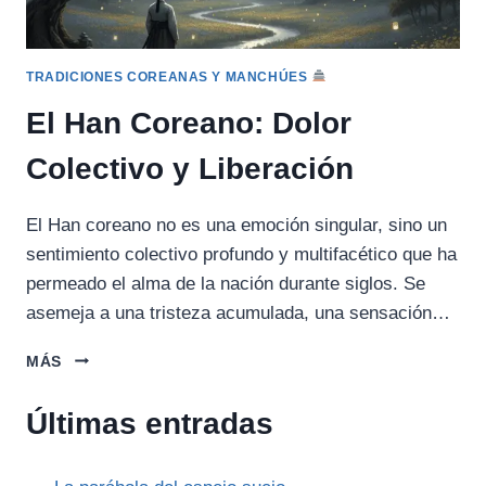
TRADICIONES COREANAS Y MANCHÚES
El Han Coreano: Dolor
Colectivo y Liberación
El Han coreano no es una emoción singular, sino un
sentimiento colectivo profundo y multifacético que ha
permeado el alma de la nación durante siglos. Se
asemeja a una tristeza acumulada, una sensación…
EL
MÁS
HAN
COREANO:
Últimas entradas
DOLOR
COLECTIVO
Y