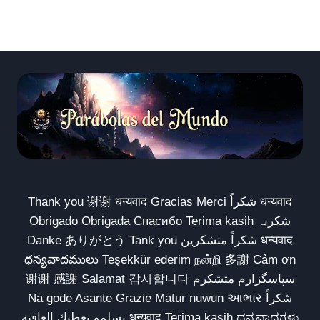
Thank you 谢谢 धन्यवाद Gracias Merci شكراً धन्यवाद
Obrigado Obrigada Спасибо Terima kasih شکریہ
Danke ありがとう Tank you شكراً متشكرين धन्यवाद
ధన్యవాదములు Teşekkür ederim நன்றி 多謝 Cảm ơn
谢谢 感謝 Salamat 감사합니다 سپاسگزارم متشکرم
Na gode Asante Grazie Matur nuwun આભાર شكراً
يسلمو يعطيك العافية धन्यवाद Terima kasih ಧನ್ಯವಾದಗಳು