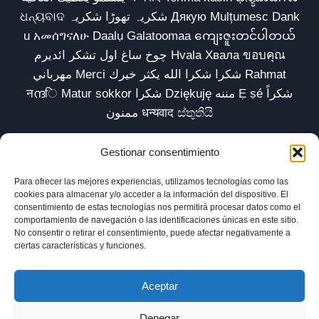
ଧନ୍ୟବାଦ شکریہ تھوڑا شکریہ Дякую Mulțumesc Dank
u አመሰግናለሁ Daalụ Galatoomaa ကျေးဇူးတင်ပါတယ်
چوخ ساغ اول تشکر ائدیرم Hvala Хвала ขอบคุณ
مهرباني Merci شكرا شكرا الله يكثر خيرك Rahmat
नന്ദि Matur sokkor شكرا Dziękuję مننه Ẹ ṣé شكراً
ممنون धन्यवाद ස්තුතියි
Gestionar consentimiento
Para ofrecer las mejores experiencias, utilizamos tecnologías como las
Inicio
Biblioteca
Parábolas TV
Comunidad
cookies para almacenar y/o acceder a la información del dispositivo. El
consentimiento de estas tecnologías nos permitirá procesar datos como el
Esencia
Blog
Política de privacidad
comportamiento de navegación o las identificaciones únicas en este sitio.
No consentir o retirar el consentimiento, puede afectar negativamente a
Aviso legal
Política de cookies (UE)
ciertas características y funciones.
Aceptar
Denegar