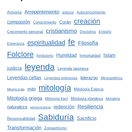
Arrepentimiento
Armonía
astucia
Autoconocimiento
creación
compasión
Corán
Conocimiento
cristianismo
Crecimiento personal
Disciplina
Engaño
fe
espiritualidad
Filosofía
Esperanza
Folclore
Islam
Humildad
Inmortalidad
hinduismo
leyenda
justicia
Leyenda japonesa
Leyendas celtas
liderazgo
Leyendas polinesias
Mesoamérica
mitología
mito
Mitología Egipcia
Misericordia
Mitología griega
Mitología irlandesa
Mitología Iraní
Moraleja
Resiliencia
redención
naturaleza
perseverancia
Sabiduría
Sacrificio
Responsabilidad
Transformación
Zoroastrismo