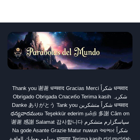
Thank you 谢谢 धन्यवाद Gracias Merci شكراً धन्यवाद
Obrigado Obrigada Спасибо Terima kasih شکریہ
Danke ありがとう Tank you شكراً متشكرين धन्यवाद
ధన్యవాదములు Teşekkür ederim நன்றி 多謝 Cảm ơn
谢谢 感謝 Salamat 감사합니다 سپاسگزارم متشکرم
Na gode Asante Grazie Matur nuwun આભાર شكراً
يسلمو يعطيك العافية धन्यवाद Terima kasih ಧನ್ಯವಾದಗಳು