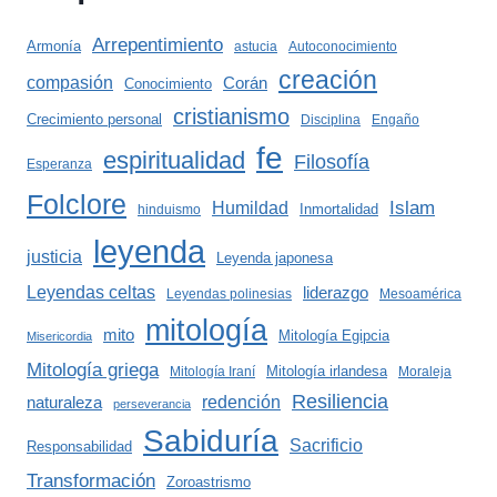
Arrepentimiento
Armonía
astucia
Autoconocimiento
creación
compasión
Corán
Conocimiento
cristianismo
Crecimiento personal
Disciplina
Engaño
fe
espiritualidad
Filosofía
Esperanza
Folclore
Islam
Humildad
Inmortalidad
hinduismo
leyenda
justicia
Leyenda japonesa
Leyendas celtas
liderazgo
Leyendas polinesias
Mesoamérica
mitología
mito
Mitología Egipcia
Misericordia
Mitología griega
Mitología irlandesa
Mitología Iraní
Moraleja
Resiliencia
redención
naturaleza
perseverancia
Sabiduría
Sacrificio
Responsabilidad
Transformación
Zoroastrismo