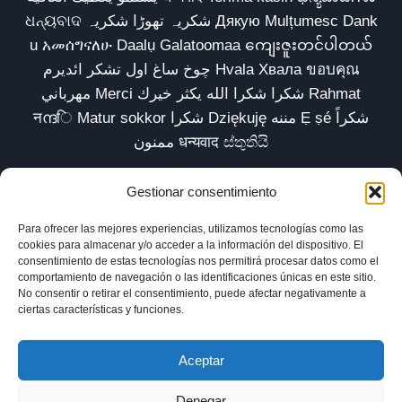
ଧନ୍ୟବାଦ شکریہ تھوڑا شکریہ Дякую Mulțumesc Dank
u አመሰግናለሁ Daalụ Galatoomaa ကျေးဇူးတင်ပါတယ်
چوخ ساغ اول تشکر ائدیرم Hvala Хвала ขอบคุณ
مهرباني Merci شكرا شكرا الله يكثر خيرك Rahmat
नന്ദि Matur sokkor شكرا Dziękuję مننه Ẹ ṣé شكراً
ممنون धन्यवाद ස්තුතියි
Gestionar consentimiento
Para ofrecer las mejores experiencias, utilizamos tecnologías como las
Inicio
Biblioteca
Parábolas TV
Comunidad
cookies para almacenar y/o acceder a la información del dispositivo. El
consentimiento de estas tecnologías nos permitirá procesar datos como el
Esencia
Blog
Política de privacidad
comportamiento de navegación o las identificaciones únicas en este sitio.
No consentir o retirar el consentimiento, puede afectar negativamente a
Aviso legal
Política de cookies (UE)
ciertas características y funciones.
Aceptar
Denegar