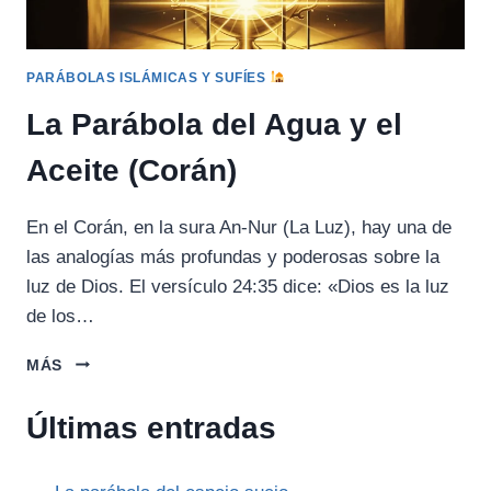
PARÁBOLAS ISLÁMICAS Y SUFÍES
La Parábola del Agua y el
Aceite (Corán)
En el Corán, en la sura An-Nur (La Luz), hay una de
las analogías más profundas y poderosas sobre la
luz de Dios. El versículo 24:35 dice: «Dios es la luz
de los…
LA
MÁS
PARÁBOLA
DEL
Últimas entradas
AGUA
Y
EL