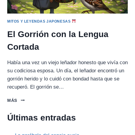
MITOS Y LEYENDAS JAPONESAS
El Gorrión con la Lengua
Cortada
Había una vez un viejo leñador honesto que vivía con
su codiciosa esposa. Un día, el leñador encontró un
gorrión herido y lo cuidó con bondad hasta que se
recuperó. El gorrión se…
EL
MÁS
GORRIÓN
CON
Últimas entradas
LA
LENGUA
CORTADA