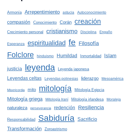
Arrepentimiento
Armonía
astucia
Autoconocimiento
creación
compasión
Corán
Conocimiento
cristianismo
Crecimiento personal
Disciplina
Engaño
fe
espiritualidad
Filosofía
Esperanza
Folclore
Islam
Humildad
Inmortalidad
hinduismo
leyenda
justicia
Leyenda japonesa
Leyendas celtas
liderazgo
Leyendas polinesias
Mesoamérica
mitología
mito
Mitología Egipcia
Misericordia
Mitología griega
Mitología irlandesa
Mitología Iraní
Moraleja
Resiliencia
redención
naturaleza
perseverancia
Sabiduría
Sacrificio
Responsabilidad
Transformación
Zoroastrismo