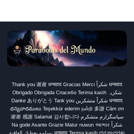
Thank you 谢谢 धन्यवाद Gracias Merci شكراً धन्यवाद
Obrigado Obrigada Спасибо Terima kasih شکریہ
Danke ありがとう Tank you شكراً متشكرين धन्यवाद
ధన్యవాదములు Teşekkür ederim நன்றி 多謝 Cảm ơn
谢谢 感謝 Salamat 감사합니다 سپاسگزارم متشکرم
Na gode Asante Grazie Matur nuwun આભાર شكراً
يسلمو يعطيك العافية धन्यवाद Terima kasih ಧನ್ಯವಾದಗಳು