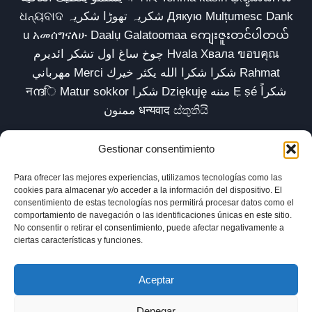
ଧନ୍ୟବାଦ شکریہ تھوڑا شکریہ Дякую Mulțumesc Dank
u አመሰግናለሁ Daalụ Galatoomaa ကျေးဇူးတင်ပါတယ်
چوخ ساغ اول تشکر ائدیرم Hvala Хвала ขอบคุณ
مهرباني Merci شكرا شكرا الله يكثر خيرك Rahmat
नന്ദि Matur sokkor شكرا Dziękuję مننه Ẹ ṣé شكراً
ممنون धन्यवाद ස්තුතියි
Gestionar consentimiento
Para ofrecer las mejores experiencias, utilizamos tecnologías como las
Inicio
Biblioteca
Parábolas TV
Comunidad
cookies para almacenar y/o acceder a la información del dispositivo. El
consentimiento de estas tecnologías nos permitirá procesar datos como el
Esencia
Blog
Política de privacidad
comportamiento de navegación o las identificaciones únicas en este sitio.
No consentir o retirar el consentimiento, puede afectar negativamente a
Aviso legal
Política de cookies (UE)
ciertas características y funciones.
Aceptar
Denegar