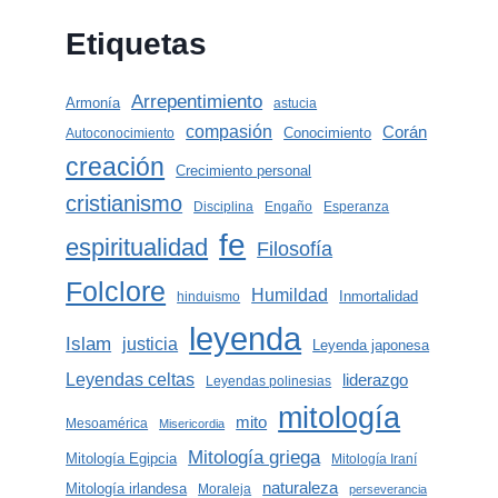
Etiquetas
Arrepentimiento
Armonía
astucia
compasión
Corán
Conocimiento
Autoconocimiento
creación
Crecimiento personal
cristianismo
Disciplina
Engaño
Esperanza
fe
espiritualidad
Filosofía
Folclore
Humildad
Inmortalidad
hinduismo
leyenda
Islam
justicia
Leyenda japonesa
Leyendas celtas
liderazgo
Leyendas polinesias
mitología
mito
Mesoamérica
Misericordia
Mitología griega
Mitología Egipcia
Mitología Iraní
naturaleza
Mitología irlandesa
Moraleja
perseverancia