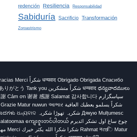
Resiliencia
redención
Responsabilidad
Sabiduría
Transformación
Sacrificio
Zoroastrismo
 Obrigado Obrigada Спасибо
多謝 Cảm ơn 谢谢 感謝 Salamat 감사합니다 سپاسگزارم
شکریہ تھوڑا ش Дякую Mulțumesc
ျေးဇူးတင်ပါတယ် چوخ ساغ اول تشکر ائدیرم