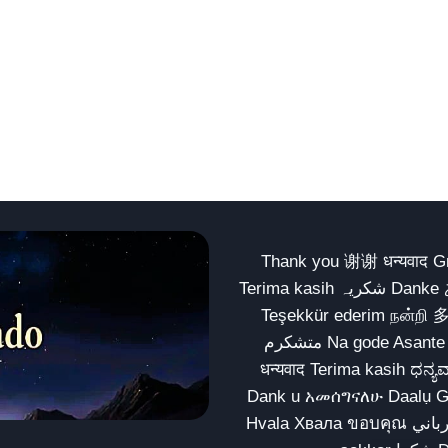
Thank you 谢谢 धन्यवाद Gracias Merci شكراً धन्यवाद
Terima kasih شکریہ Danke ありがとう Tank you شكراً متشكرين धन्यवाद ధన్యవాదములు
Teşekkür ederim நன்றி 
متشکرم Na gode Asante Grazie Matur nuwun આભાર شكراً يسلمو يعطيك العافية
धन्यवाद Terima kasih ಧನ್ಯವಾದಗಳು ଧନ୍ୟବାଦ کریہ
Dank u አመሰግናለሁ Daalụ Galatoomaa က
Hvala Хвала ขอบคุณ مهرباني Merci شكرا شكرا الله يكثر خيرك Rahmat नന്ദि Matur