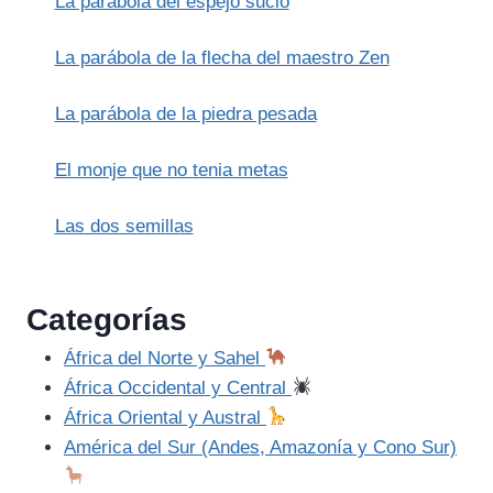
La parábola del espejo sucio
EL
NIÑO
JESÚS
La parábola de la flecha del maestro Zen
La parábola de la piedra pesada
El monje que no tenia metas
Las dos semillas
Categorías
África del Norte y Sahel
África Occidental y Central
África Oriental y Austral
América del Sur (Andes, Amazonía y Cono Sur)