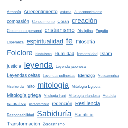
Arrepentimiento
Armonía
astucia
Autoconocimiento
creación
compasión
Corán
Conocimiento
cristianismo
Crecimiento personal
Disciplina
Engaño
fe
espiritualidad
Filosofía
Esperanza
Folclore
Islam
Humildad
Inmortalidad
hinduismo
leyenda
justicia
Leyenda japonesa
Leyendas celtas
liderazgo
Leyendas polinesias
Mesoamérica
mitología
mito
Mitología Egipcia
Misericordia
Mitología griega
Mitología irlandesa
Mitología Iraní
Moraleja
Resiliencia
redención
naturaleza
perseverancia
Sabiduría
Sacrificio
Responsabilidad
Transformación
Zoroastrismo