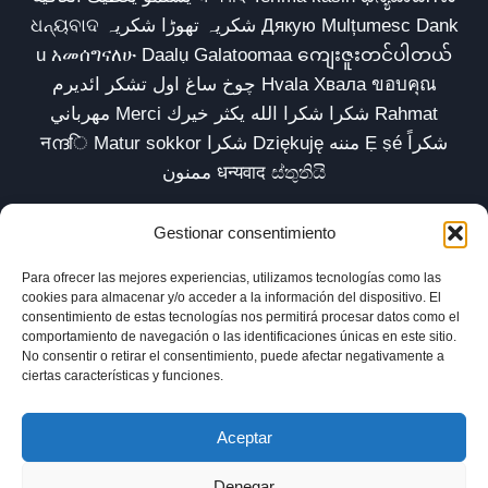
ଧନ୍ୟବାଦ شکریہ تھوڑا شکریہ Дякую Mulțumesc Dank
u አመሰግናለሁ Daalụ Galatoomaa ကျေးဇူးတင်ပါတယ်
چوخ ساغ اول تشکر ائدیرم Hvala Хвала ขอบคุณ
مهرباني Merci شكرا شكرا الله يكثر خيرك Rahmat
नന്ദि Matur sokkor شكرا Dziękuję مننه Ẹ ṣé شكراً
ممنون धन्यवाद ස්තුතියි
Gestionar consentimiento
Para ofrecer las mejores experiencias, utilizamos tecnologías como las
Inicio
Biblioteca
Parábolas TV
Comunidad
cookies para almacenar y/o acceder a la información del dispositivo. El
consentimiento de estas tecnologías nos permitirá procesar datos como el
Esencia
Blog
Política de privacidad
comportamiento de navegación o las identificaciones únicas en este sitio.
No consentir o retirar el consentimiento, puede afectar negativamente a
Aviso legal
Política de cookies (UE)
ciertas características y funciones.
Aceptar
Denegar