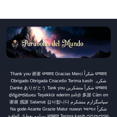
Thank you 谢谢 धन्यवाद Gracias Merci شكراً धन्यवाद
Obrigado Obrigada Спасибо Terima kasih شکریہ
Danke ありがとう Tank you شكراً متشكرين धन्यवाद
ధన్యవాదములు Teşekkür ederim நன்றி 多謝 Cảm ơn
谢谢 感謝 Salamat 감사합니다 سپاسگزارم متشکرم
Na gode Asante Grazie Matur nuwun આભાર شكراً
يسلمو يعطيك العافية धन्यवाद Terima kasih ಧನ್ಯವಾದಗಳು