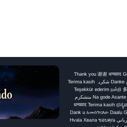
Thank you 谢谢 धन्यवाद Gracias Merci شكراً धन्यवाद
Terima kasih شکریہ Danke ありがとう Tank you شكراً متشكرين धन्यवाद ధన్యవాదములు
Teşekkür ederim நன்றி 
متشکرم Na gode Asante Grazie Matur nuwun આભાર شكراً يسلمو يعطيك العافية
धन्यवाद Terima kasih ಧನ್ಯವಾದಗಳು ଧନ୍ୟବାଦ کریہ
Dank u አመሰግናለሁ Daalụ Galatoomaa က
Hvala Хвала ขอบคุณ مهرباني Merci شكرا شكرا الله يكثر خيرك Rahmat नന്ദि Matur