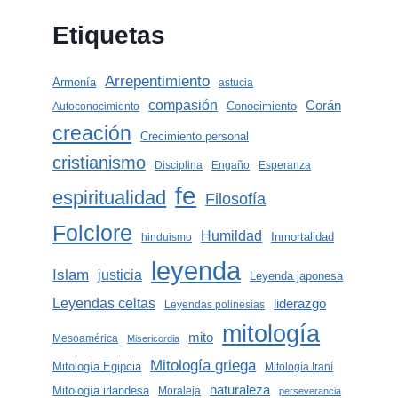
Etiquetas
Arrepentimiento
Armonía
astucia
compasión
Corán
Conocimiento
Autoconocimiento
creación
Crecimiento personal
cristianismo
Disciplina
Engaño
Esperanza
fe
espiritualidad
Filosofía
Folclore
Humildad
Inmortalidad
hinduismo
leyenda
Islam
justicia
Leyenda japonesa
Leyendas celtas
liderazgo
Leyendas polinesias
mitología
mito
Mesoamérica
Misericordia
Mitología griega
Mitología Egipcia
Mitología Iraní
naturaleza
Mitología irlandesa
Moraleja
perseverancia