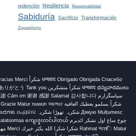
Resiliencia
redención
Responsabilidad
Sabiduría
Transformación
Sacrificio
Zoroastrismo
 Obrigado Obrigada Спасибо
多謝 Cảm ơn 谢谢 感謝 Salamat 감사합니다 سپاسگزارم
شکریہ تھوڑا ش Дякую Mulțumesc
ျေးဇူးတင်ပါတယ် چوخ ساغ اول تشکر ائدیرم