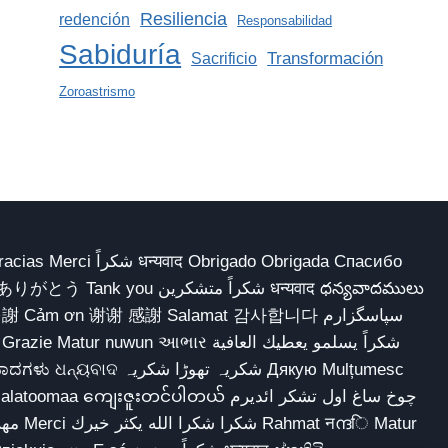
Resiliencia
redención
Responsabilidad
Sabiduría
Transformación
Sacrificio
Zoroastrismo
 Obrigado Obrigada Спасибо
多謝 Cảm ơn 谢谢 感謝 Salamat 감사합니다 سپاسگزارم
شکریہ تھوڑا ش Дякую Mulțumesc
ျေးဇူးတင်ပါတယ် چوخ ساغ اول تشکر ائدیرم