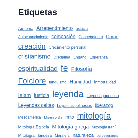
Etiquetas
Arrepentimiento
Armonía
astucia
compasión
Corán
Conocimiento
Autoconocimiento
creación
Crecimiento personal
cristianismo
Disciplina
Engaño
Esperanza
fe
espiritualidad
Filosofía
Folclore
Humildad
Inmortalidad
hinduismo
leyenda
Islam
justicia
Leyenda japonesa
Leyendas celtas
liderazgo
Leyendas polinesias
mitología
mito
Mesoamérica
Misericordia
Mitología griega
Mitología Egipcia
Mitología Iraní
naturaleza
Mitología irlandesa
Moraleja
perseverancia