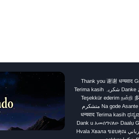
Thank you 谢谢 धन्यवाद Gracias Merci شكراً धन्यवाद
Terima kasih شکریہ Danke ありがとう Tank you شكراً متشكرين धन्यवाद ధన్యవాదములు
Teşekkür ederim நன்றி 
متشکرم Na gode Asante Grazie Matur nuwun આભાર شكراً يسلمو يعطيك العافية
धन्यवाद Terima kasih ಧನ್ಯವಾದಗಳು ଧନ୍ୟବାଦ کریہ
Dank u አመሰግናለሁ Daalụ Galatoomaa က
Hvala Хвала ขอบคุณ مهرباني Merci شكرا شكرا الله يكثر خيرك Rahmat नന്ദि Matur