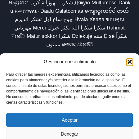
ଧନ୍ୟବାଦ شکریہ تھوڑا شکریہ Дякую Mulțumesc Dank
u አመሰግናለሁ Daalụ Galatoomaa ကျေးဇူးတင်ပါတယ်
چوخ ساغ اول تشکر ائدیرم Hvala Хвала ขอบคุณ
مهرباني Merci شكرا شكرا الله يكثر خيرك Rahmat
नന്ദि Matur sokkor شكرا Dziękuję مننه Ẹ ṣé شكراً
ممنون धन्यवाद ස්තුතියි
Gestionar consentimiento
Para ofrecer las mejores experiencias, utilizamos tecnologías como las
Inicio
Biblioteca
Parábolas TV
Comunidad
cookies para almacenar y/o acceder a la información del dispositivo. El
consentimiento de estas tecnologías nos permitirá procesar datos como el
Esencia
Blog
Política de privacidad
comportamiento de navegación o las identificaciones únicas en este sitio.
No consentir o retirar el consentimiento, puede afectar negativamente a
Aviso legal
Política de cookies (UE)
ciertas características y funciones.
Aceptar
Denegar