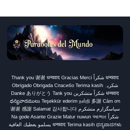
Thank you 谢谢 धन्यवाद Gracias Merci شكراً धन्यवाद
Obrigado Obrigada Спасибо Terima kasih شکریہ
Danke ありがとう Tank you شكراً متشكرين धन्यवाद
ధన్యవాదములు Teşekkür ederim நன்றி 多謝 Cảm ơn
谢谢 感謝 Salamat 감사합니다 سپاسگزارم متشکرم
Na gode Asante Grazie Matur nuwun આભાર شكراً
يسلمو يعطيك العافية धन्यवाद Terima kasih ಧನ್ಯವಾದಗಳು