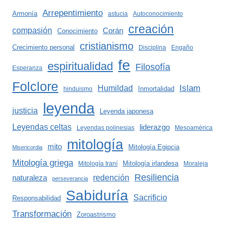
Arrepentimiento
Armonía
astucia
Autoconocimiento
creación
compasión
Corán
Conocimiento
cristianismo
Crecimiento personal
Disciplina
Engaño
fe
espiritualidad
Filosofía
Esperanza
Folclore
Islam
Humildad
Inmortalidad
hinduismo
leyenda
justicia
Leyenda japonesa
Leyendas celtas
liderazgo
Leyendas polinesias
Mesoamérica
mitología
mito
Mitología Egipcia
Misericordia
Mitología griega
Mitología irlandesa
Mitología Iraní
Moraleja
Resiliencia
redención
naturaleza
perseverancia
Sabiduría
Sacrificio
Responsabilidad
Transformación
Zoroastrismo