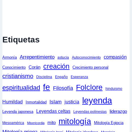
Etiquetas
Arrepentimiento
compasión
Armonía
astucia
Autoconocimiento
creación
Corán
Conocimiento
Crecimiento personal
cristianismo
Disciplina
Engaño
Esperanza
fe
Folclore
espiritualidad
Filosofía
hinduismo
leyenda
Islam
Humildad
justicia
Inmortalidad
Leyendas celtas
liderazgo
Leyenda japonesa
Leyendas polinesias
mitología
mito
Mitología Egipcia
Mesoamérica
Misericordia
Mitología griega