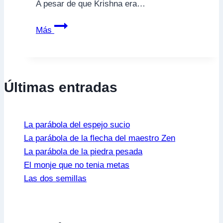
A pesar de que Krishna era…
La
Más
Historia
de
Krishna
y
Últimas entradas
Sudama
La parábola del espejo sucio
La parábola de la flecha del maestro Zen
La parábola de la piedra pesada
El monje que no tenia metas
Las dos semillas