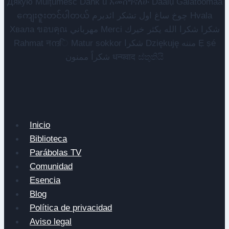
Дякую Mulțumesc Dank u አመሰግናለሁ Daalụ Galatoomaa
ကျေးဇူးတင်ပါတယ် چوخ ساغ اول تشکر ائدیرم Hvala
Хвала ขอบคุณ مهرباني Merci شكرا شكرا الله يكثر خيرك
Rahmat नന്ദि Matur sokkor شكرا Dziękuję مننه Ẹ ṣé
شكراً ممنون धन्यवाद ස්තුතියි
Inicio
Biblioteca
Parábolas TV
Comunidad
Esencia
Blog
Política de privacidad
Aviso legal