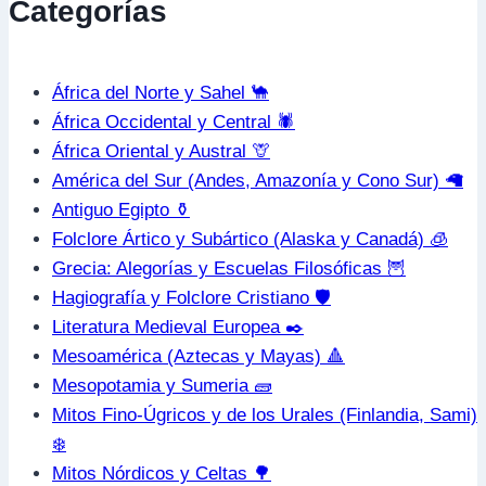
Categorías
África del Norte y Sahel 🐪
África Occidental y Central 🕷️
África Oriental y Austral 🦒
América del Sur (Andes, Amazonía y Cono Sur) 🦙
Antiguo Egipto ⚱️
Folclore Ártico y Subártico (Alaska y Canadá) 🧊
Grecia: Alegorías y Escuelas Filosóficas 🦉
Hagiografía y Folclore Cristiano 🛡️
Literatura Medieval Europea ✒️
Mesoamérica (Aztecas y Mayas) 🔺
Mesopotamia y Sumeria 🧱
Mitos Fino-Úgricos y de los Urales (Finlandia, Sami)
❄️
Mitos Nórdicos y Celtas 🌳