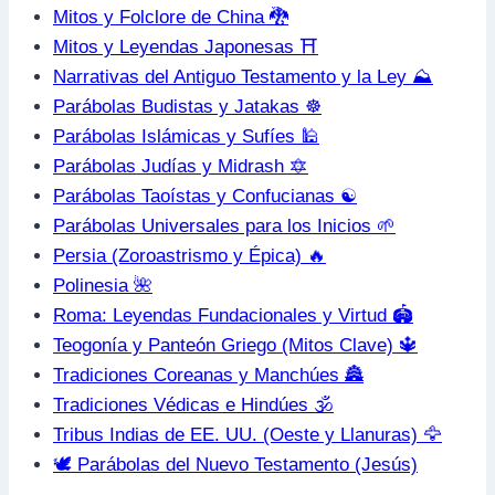
Mitos y Folclore de China 🐉
Mitos y Leyendas Japonesas ⛩️
Narrativas del Antiguo Testamento y la Ley ⛰️
Parábolas Budistas y Jatakas ☸️
Parábolas Islámicas y Sufíes 🕌
Parábolas Judías y Midrash 🔯
Parábolas Taoístas y Confucianas ☯️
Parábolas Universales para los Inicios 🌱
Persia (Zoroastrismo y Épica) 🔥
Polinesia 🌺
Roma: Leyendas Fundacionales y Virtud 🏟️
Teogonía y Panteón Griego (Mitos Clave) 🔱
Tradiciones Coreanas y Manchúes 🏯
Tradiciones Védicas e Hindúes 🕉️
Tribus Indias de EE. UU. (Oeste y Llanuras) 🦅
🕊️ Parábolas del Nuevo Testamento (Jesús)