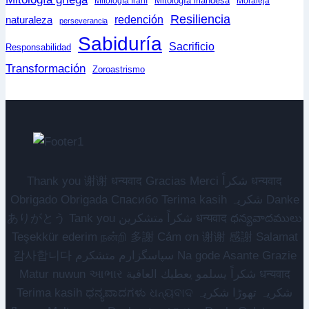
Mitología irlandesa
Mitología Iraní
Moraleja
Resiliencia
redención
naturaleza
perseverancia
Sabiduría
Sacrificio
Responsabilidad
Transformación
Zoroastrismo
Thank you 谢谢 धन्यवाद Gracias Merci شكراً धन्यवाद
Obrigado Obrigada Спасибо Terima kasih شکریہ Danke
ありがとう Tank you شكراً متشكرين धन्यवाद ధన్యవాదములు
Teşekkür ederim நன்றி 多謝 Cảm ơn 谢谢 感謝 Salamat
감사합니다 سپاسگزارم متشکرم Na gode Asante Grazie
Matur nuwun આભાર شكراً يسلمو يعطيك العافية धन्यवाद
Terima kasih ಧನ್ಯವಾದಗಳು ଧନ୍ୟବାଦ شکریہ تھوڑا شکریہ