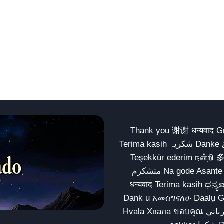
Thank you 谢谢 धन्यवाद Gracias Merci شكراً धन्यवाद
Terima kasih شکریہ Danke ありがとう Tank you شكراً متشكرين धन्यवाद ధన్యవాదములు
Teşekkür ederim நன்றி 
متشکرم Na gode Asante Grazie Matur nuwun આભાર شكراً يسلمو يعطيك العافية
धन्यवाद Terima kasih ಧನ್ಯವಾದಗಳು ଧନ୍ୟବାଦ کریہ
Dank u አመሰግናለሁ Daalụ Galatoomaa က
Hvala Хвала ขอบคุณ مهرباني Merci شكرا شكرا الله يكثر خيرك Rahmat नന്ദि Matur