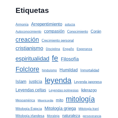
Etiquetas
Arrepentimiento
Armonía
astucia
compasión
Corán
Conocimiento
Autoconocimiento
creación
Crecimiento personal
cristianismo
Disciplina
Engaño
Esperanza
fe
espiritualidad
Filosofía
Folclore
Humildad
Inmortalidad
hinduismo
leyenda
Islam
justicia
Leyenda japonesa
Leyendas celtas
liderazgo
Leyendas polinesias
mitología
mito
Mesoamérica
Misericordia
Mitología griega
Mitología Egipcia
Mitología Iraní
naturaleza
Mitología irlandesa
Moraleja
perseverancia