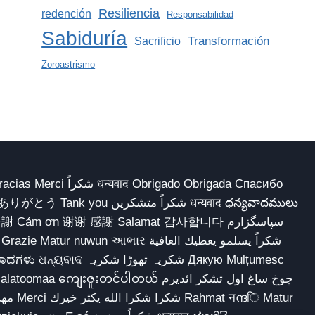
Resiliencia
redención
Responsabilidad
Sabiduría
Transformación
Sacrificio
Zoroastrismo
 Obrigado Obrigada Спасибо
多謝 Cảm ơn 谢谢 感謝 Salamat 감사합니다 سپاسگزارم
شکریہ تھوڑا ش Дякую Mulțumesc
ျေးဇူးတင်ပါတယ် چوخ ساغ اول تشکر ائدیرم