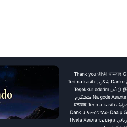
Thank you 谢谢 धन्यवाद Gracias Merci شكراً धन्यवाद
Terima kasih شکریہ Danke ありがとう Tank you شكراً متشكرين धन्यवाद ధన్యవాదములు
Teşekkür ederim நன்றி 
متشکرم Na gode Asante Grazie Matur nuwun આભાર شكراً يسلمو يعطيك العافية
धन्यवाद Terima kasih ಧನ್ಯವಾದಗಳು ଧନ୍ୟବାଦ کریہ
Dank u አመሰግናለሁ Daalụ Galatoomaa က
Hvala Хвала ขอบคุณ مهرباني Merci شكرا شكرا الله يكثر خيرك Rahmat नന്ദि Matur