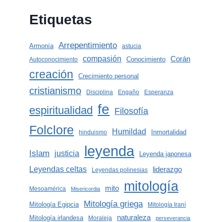
Etiquetas
Arrepentimiento
Armonía
astucia
compasión
Corán
Conocimiento
Autoconocimiento
creación
Crecimiento personal
cristianismo
Disciplina
Engaño
Esperanza
fe
espiritualidad
Filosofía
Folclore
Humildad
Inmortalidad
hinduismo
leyenda
Islam
justicia
Leyenda japonesa
Leyendas celtas
liderazgo
Leyendas polinesias
mitología
mito
Mesoamérica
Misericordia
Mitología griega
Mitología Egipcia
Mitología Iraní
naturaleza
Mitología irlandesa
Moraleja
perseverancia