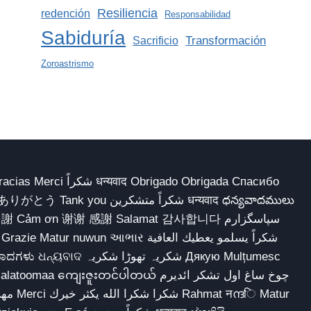
Resiliencia
redención
Responsabilidad
Sabiduría
Transformación
Sacrificio
Zoroastrismo
 Obrigado Obrigada Спасибо
多謝 Cảm ơn 谢谢 感謝 Salamat 감사합니다 سپاسگزارم
شکریہ تھوڑا ش Дякую Mulțumesc
ျေးဇူးတင်ပါတယ် چوخ ساغ اول تشکر ائدیرم