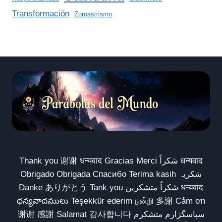
Transformación
Zoroastrismo
Thank you 谢谢 धन्यवाद Gracias Merci شكراً धन्यवाद
Obrigado Obrigada Спасибо Terima kasih شکریہ
Danke ありがとう Tank you شكراً متشكرين धन्यवाद
ధన్యవాదములు Teşekkür ederim நன்றி 多謝 Cảm ơn
谢谢 感謝 Salamat 감사합니다 سپاسگزارم متشکرم