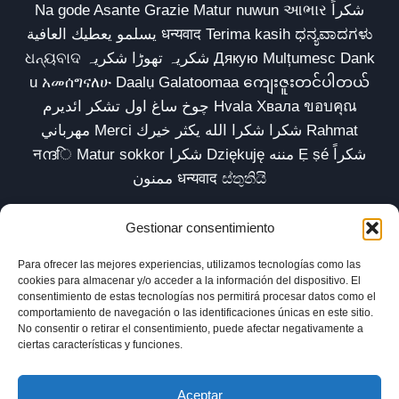
Na gode Asante Grazie Matur nuwun આભાર شكراً
يسلمو يعطيك العافية धन्यवाद Terima kasih ಧನ್ಯವಾದಗಳು
ଧନ୍ୟବାଦ شکریہ تھوڑا شکریہ Дякую Mulțumesc Dank
u አመሰግናለሁ Daalụ Galatoomaa ကျေးဇူးတင်ပါတယ်
چوخ ساغ اول تشکر ائدیرم Hvala Хвала ขอบคุณ
مهرباني Merci شكرا شكرا الله يكثر خيرك Rahmat
नന്ദि Matur sokkor شكرا Dziękuję مننه Ẹ ṣé شكراً
ممنون धन्यवाद ස්තුතියි
Gestionar consentimiento
Para ofrecer las mejores experiencias, utilizamos tecnologías como las
Inicio
Biblioteca
Parábolas TV
Comunidad
cookies para almacenar y/o acceder a la información del dispositivo. El
consentimiento de estas tecnologías nos permitirá procesar datos como el
Esencia
Blog
Política de privacidad
comportamiento de navegación o las identificaciones únicas en este sitio.
No consentir o retirar el consentimiento, puede afectar negativamente a
Aviso legal
Política de cookies (UE)
ciertas características y funciones.
Aceptar