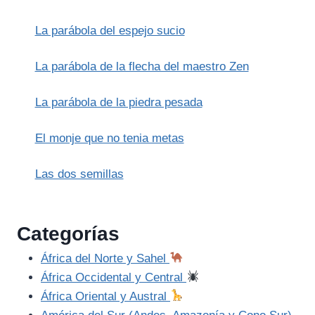
AHTI:
FLUIDEZ,
La parábola del espejo sucio
RIQUEZA
Y
EL
La parábola de la flecha del maestro Zen
PODER
ACUÁTICO
La parábola de la piedra pesada
El monje que no tenia metas
Las dos semillas
Categorías
África del Norte y Sahel
África Occidental y Central
África Oriental y Austral