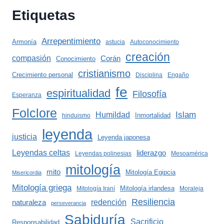
Etiquetas
Arrepentimiento
Armonía
astucia
Autoconocimiento
creación
compasión
Corán
Conocimiento
cristianismo
Crecimiento personal
Disciplina
Engaño
fe
espiritualidad
Filosofía
Esperanza
Folclore
Islam
Humildad
Inmortalidad
hinduismo
leyenda
justicia
Leyenda japonesa
Leyendas celtas
liderazgo
Leyendas polinesias
Mesoamérica
mitología
mito
Mitología Egipcia
Misericordia
Mitología griega
Mitología irlandesa
Mitología Iraní
Moraleja
Resiliencia
redención
naturaleza
perseverancia
Sabiduría
Sacrificio
Responsabilidad