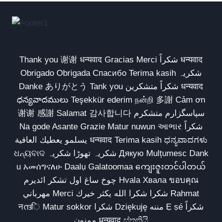
Thank you 谢谢 धन्यवाद Gracias Merci شكراً धन्यवाद
Obrigado Obrigada Спасибо Terima kasih شکریہ
Danke ありがとう Tank you شكراً متشكرين धन्यवाद
ధన్యవాదములు Teşekkür ederim நன்றி 多謝 Cảm ơn
谢谢 感謝 Salamat 감사합니다 سپاسگزارم متشکرم
Na gode Asante Grazie Matur nuwun આભાર شكراً
يسلمو يعطيك العافية धन्यवाद Terima kasih ಧನ್ಯವಾದಗಳು
ଧନ୍ୟବାଦ شکریہ تھوڑا شکریہ Дякую Mulțumesc Dank
u አመሰግናለሁ Daalụ Galatoomaa ကျေးဇူးတင်ပါတယ်
چوخ ساغ اول تشکر ائدیرم Hvala Хвала ขอบคุณ
مهرباني Merci شكرا شكرا الله يكثر خيرك Rahmat
नന്ദि Matur sokkor شكرا Dziękuję مننه Ẹ ṣé شكراً
ممنون धन्यवाद ස්තුතියි