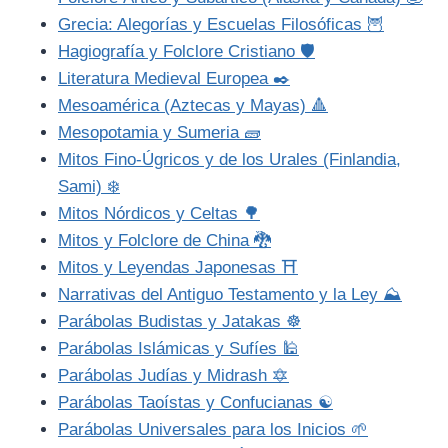
Grecia: Alegorías y Escuelas Filosóficas 🦉
Hagiografía y Folclore Cristiano 🛡️
Literatura Medieval Europea ✒️
Mesoamérica (Aztecas y Mayas) 🔺
Mesopotamia y Sumeria 🧱
Mitos Fino-Úgricos y de los Urales (Finlandia,
Sami) ❄️
Mitos Nórdicos y Celtas 🌳
Mitos y Folclore de China 🐉
Mitos y Leyendas Japonesas ⛩️
Narrativas del Antiguo Testamento y la Ley ⛰️
Parábolas Budistas y Jatakas ☸️
Parábolas Islámicas y Sufíes 🕌
Parábolas Judías y Midrash 🔯
Parábolas Taoístas y Confucianas ☯️
Parábolas Universales para los Inicios 🌱