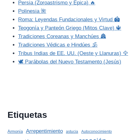
Persia (Zoroastrismo y Épica) 🔥
Polinesia 🌺
Roma: Leyendas Fundacionales y Virtud 🏟️
Teogonía y Panteón Griego (Mitos Clave) 🔱
Tradiciones Coreanas y Manchúes 🏯
Tradiciones Védicas e Hindúes 🕉️
Tribus Indias de EE. UU. (Oeste y Llanuras) 🦅
🕊️ Parábolas del Nuevo Testamento (Jesús)
Etiquetas
Arrepentimiento
Armonía
astucia
Autoconocimiento