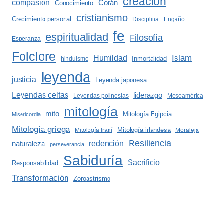
creación
compasión
Corán
Conocimiento
cristianismo
Crecimiento personal
Disciplina
Engaño
fe
espiritualidad
Filosofía
Esperanza
Folclore
Islam
Humildad
Inmortalidad
hinduismo
leyenda
justicia
Leyenda japonesa
Leyendas celtas
liderazgo
Leyendas polinesias
Mesoamérica
mitología
mito
Mitología Egipcia
Misericordia
Mitología griega
Mitología irlandesa
Mitología Iraní
Moraleja
Resiliencia
redención
naturaleza
perseverancia
Sabiduría
Sacrificio
Responsabilidad
Transformación
Zoroastrismo