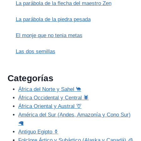
La parábola de la flecha del maestro Zen
La parábola de la piedra pesada
El monje que no tenia metas
Las dos semillas
Categorías
África del Norte y Sahel 🐪
África Occidental y Central 🕷️
África Oriental y Austral 🦒
América del Sur (Andes, Amazonía y Cono Sur)
🦙
Antiguo Egipto ⚱️
Folclore Ártico y Subártico (Alaska y Canadá) 🧊