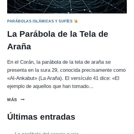
PARÁBOLAS ISLÁMICAS Y SUFÍES
La Parábola de la Tela de
Araña
En el Corán, la parábola de la tela de araña se
presenta en la sura 29, conocida precisamente como
«Al-Ankabut» (La Araña). El versículo 41 dice: «El
ejemplo de aquellos que han tomado…
LA
MÁS
PARÁBOLA
DE
Últimas entradas
LA
TELA
DE