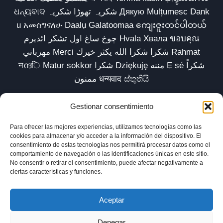
ଧନ୍ୟବାଦ شکریہ تھوڑا شکریہ Дякую Mulțumesc Dank
u አመሰግናለሁ Daalụ Galatoomaa ကျေးဇူးတင်ပါတယ်
چوخ ساغ اول تشکر ائدیرم Hvala Хвала ขอบคุณ
مهرباني Merci شكرا شكرا الله يكثر خيرك Rahmat
नന്ദि Matur sokkor شكرا Dziękuję مننه Ẹ ṣé شكراً
ممنون धन्यवाद ස්තුතියි
Gestionar consentimiento
Para ofrecer las mejores experiencias, utilizamos tecnologías como las
Inicio
Biblioteca
Parábolas TV
Comunidad
cookies para almacenar y/o acceder a la información del dispositivo. El
consentimiento de estas tecnologías nos permitirá procesar datos como el
Esencia
Blog
Política de privacidad
comportamiento de navegación o las identificaciones únicas en este sitio.
No consentir o retirar el consentimiento, puede afectar negativamente a
Aviso legal
Política de cookies (UE)
ciertas características y funciones.
Aceptar
Denegar