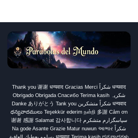
Thank you 谢谢 धन्यवाद Gracias Merci شكراً धन्यवाद
Obrigado Obrigada Спасибо Terima kasih شکریہ
Danke ありがとう Tank you شكراً متشكرين धन्यवाद
ధన్యవాదములు Teşekkür ederim நன்றி 多謝 Cảm ơn
谢谢 感謝 Salamat 감사합니다 سپاسگزارم متشکرم
Na gode Asante Grazie Matur nuwun આભાર شكراً
يسلمو يعطيك العافية धन्यवाद Terima kasih ಧನ್ಯವಾದಗಳು