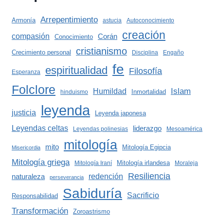
Arrepentimiento
Armonía
astucia
Autoconocimiento
creación
compasión
Corán
Conocimiento
cristianismo
Crecimiento personal
Disciplina
Engaño
fe
espiritualidad
Filosofía
Esperanza
Folclore
Islam
Humildad
Inmortalidad
hinduismo
leyenda
justicia
Leyenda japonesa
Leyendas celtas
liderazgo
Leyendas polinesias
Mesoamérica
mitología
mito
Mitología Egipcia
Misericordia
Mitología griega
Mitología irlandesa
Mitología Iraní
Moraleja
Resiliencia
redención
naturaleza
perseverancia
Sabiduría
Sacrificio
Responsabilidad
Transformación
Zoroastrismo