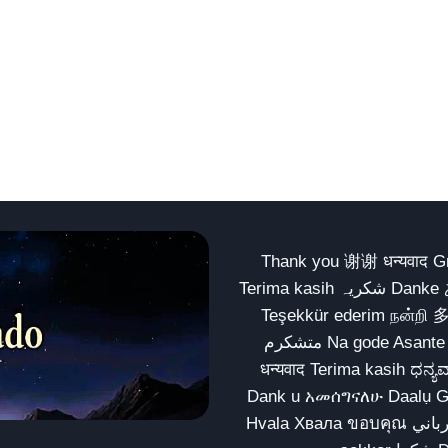
Thank you 谢谢 धन्यवाद Gracias Merci شكراً धन्यवाद
Terima kasih شکریہ Danke ありがとう Tank you شكراً متشكرين धन्यवाद ధన్యవాదములు
Teşekkür ederim நன்றி 
متشکرم Na gode Asante Grazie Matur nuwun આભાર شكراً يسلمو يعطيك العافية
धन्यवाद Terima kasih ಧನ್ಯವಾದಗಳು ଧନ୍ୟବାଦ کریہ
Dank u አመሰግናለሁ Daalụ Galatoomaa က
Hvala Хвала ขอบคุณ مهرباني Merci شكرا شكرا الله يكثر خيرك Rahmat नന്ദि Matur