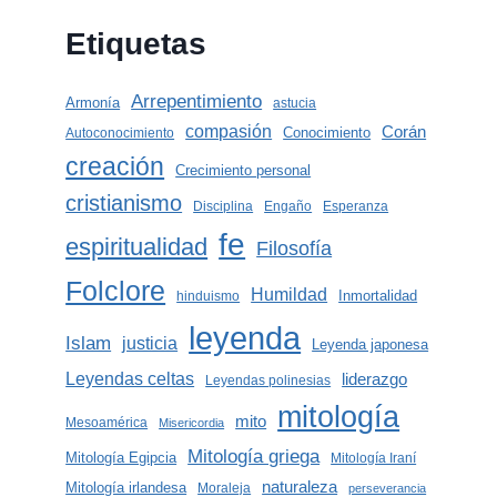
Etiquetas
Arrepentimiento
Armonía
astucia
compasión
Corán
Conocimiento
Autoconocimiento
creación
Crecimiento personal
cristianismo
Disciplina
Engaño
Esperanza
fe
espiritualidad
Filosofía
Folclore
Humildad
Inmortalidad
hinduismo
leyenda
Islam
justicia
Leyenda japonesa
Leyendas celtas
liderazgo
Leyendas polinesias
mitología
mito
Mesoamérica
Misericordia
Mitología griega
Mitología Egipcia
Mitología Iraní
naturaleza
Mitología irlandesa
Moraleja
perseverancia