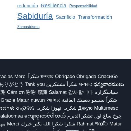
Resiliencia
redención
Responsabilidad
Sabiduría
Transformación
Sacrificio
Zoroastrismo
 Obrigado Obrigada Спасибо
多謝 Cảm ơn 谢谢 感謝 Salamat 감사합니다 سپاسگزارم
شکریہ تھوڑا ش Дякую Mulțumesc
ျေးဇူးတင်ပါတယ် چوخ ساغ اول تشکر ائدیرم