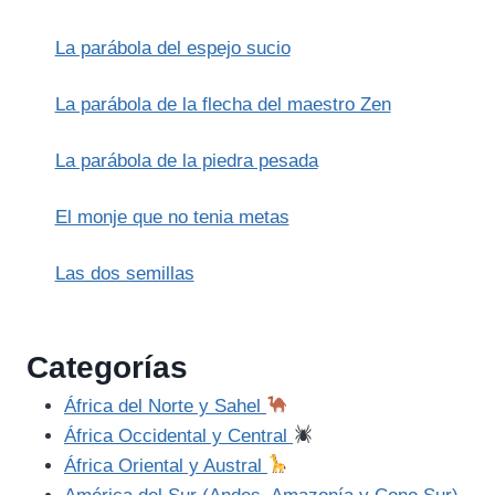
DONCELLA
QUE
La parábola del espejo sucio
REPRESENTA
LA
CONCIENCIA
La parábola de la flecha del maestro Zen
PERSONAL
La parábola de la piedra pesada
El monje que no tenia metas
Las dos semillas
Categorías
África del Norte y Sahel
África Occidental y Central
África Oriental y Austral