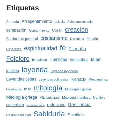
Etiquetas
Arrepentimiento
Armonía
astucia
Autoconocimiento
creación
compasión
Corán
Conocimiento
cristianismo
Crecimiento personal
Disciplina
Engaño
fe
espiritualidad
Filosofía
Esperanza
Folclore
Islam
Humildad
Inmortalidad
hinduismo
leyenda
justicia
Leyenda japonesa
Leyendas celtas
liderazgo
Leyendas polinesias
Mesoamérica
mitología
mito
Mitología Egipcia
Misericordia
Mitología griega
Mitología irlandesa
Mitología Iraní
Moraleja
Resiliencia
redención
naturaleza
perseverancia
Sabiduría
Sacrificio
Responsabilidad