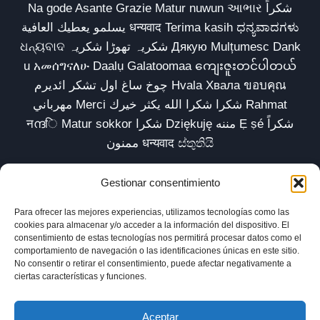
Na gode Asante Grazie Matur nuwun આભાર شكراً
يسلمو يعطيك العافية धन्यवाद Terima kasih ಧನ್ಯವಾದಗಳು
ଧନ୍ୟବାଦ شکریہ تھوڑا شکریہ Дякую Mulțumesc Dank
u አመሰግናለሁ Daalụ Galatoomaa ကျေးဇူးတင်ပါတယ်
چوخ ساغ اول تشکر ائدیرم Hvala Хвала ขอบคุณ
مهرباني Merci شكرا شكرا الله يكثر خيرك Rahmat
नന്ദि Matur sokkor شكرا Dziękuję مننه Ẹ ṣé شكراً
ممنون धन्यवाद ස්තුතියි
Gestionar consentimiento
Para ofrecer las mejores experiencias, utilizamos tecnologías como las
Inicio
Biblioteca
Parábolas TV
Comunidad
cookies para almacenar y/o acceder a la información del dispositivo. El
consentimiento de estas tecnologías nos permitirá procesar datos como el
Esencia
Blog
Política de privacidad
comportamiento de navegación o las identificaciones únicas en este sitio.
No consentir o retirar el consentimiento, puede afectar negativamente a
Aviso legal
Política de cookies (UE)
ciertas características y funciones.
Aceptar