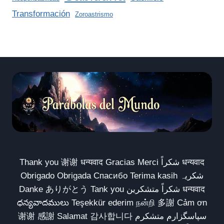
Transformación
Zoroastrismo
Thank you 谢谢 धन्यवाद Gracias Merci شكراً धन्यवाद
Obrigado Obrigada Спасибо Terima kasih شکریہ
Danke ありがとう Tank you شكراً متشكرين धन्यवाद
ధన్యవాదములు Teşekkür ederim நன்றி 多謝 Cảm ơn
谢谢 感謝 Salamat 감사합니다 سپاسگزارم متشکرم