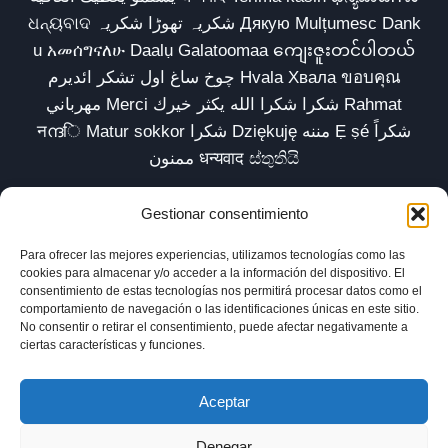
ଧନ୍ୟବାଦ شکریہ تھوڑا شکریہ Дякую Mulțumesc Dank
u አመሰግናለሁ Daalụ Galatoomaa ကျေးဇူးတင်ပါတယ်
چوخ ساغ اول تشکر ائدیرم Hvala Хвала ขอบคุณ
مهرباني Merci شكرا شكرا الله يكثر خيرك Rahmat
नന്ദि Matur sokkor شكرا Dziękuję مننه Ẹ ṣé شكراً
ممنون धन्यवाद ස්තුතියි
Gestionar consentimiento
Para ofrecer las mejores experiencias, utilizamos tecnologías como las
Inicio
Biblioteca
Parábolas TV
Comunidad
cookies para almacenar y/o acceder a la información del dispositivo. El
consentimiento de estas tecnologías nos permitirá procesar datos como el
Esencia
Blog
Política de privacidad
comportamiento de navegación o las identificaciones únicas en este sitio.
No consentir o retirar el consentimiento, puede afectar negativamente a
Aviso legal
Política de cookies (UE)
ciertas características y funciones.
Aceptar
Denegar