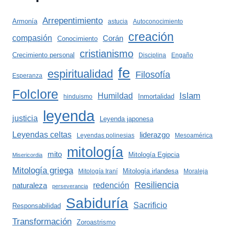
Arrepentimiento
Armonía
astucia
Autoconocimiento
creación
compasión
Corán
Conocimiento
cristianismo
Crecimiento personal
Disciplina
Engaño
fe
espiritualidad
Filosofía
Esperanza
Folclore
Islam
Humildad
Inmortalidad
hinduismo
leyenda
justicia
Leyenda japonesa
Leyendas celtas
liderazgo
Leyendas polinesias
Mesoamérica
mitología
mito
Mitología Egipcia
Misericordia
Mitología griega
Mitología irlandesa
Mitología Iraní
Moraleja
Resiliencia
redención
naturaleza
perseverancia
Sabiduría
Sacrificio
Responsabilidad
Transformación
Zoroastrismo