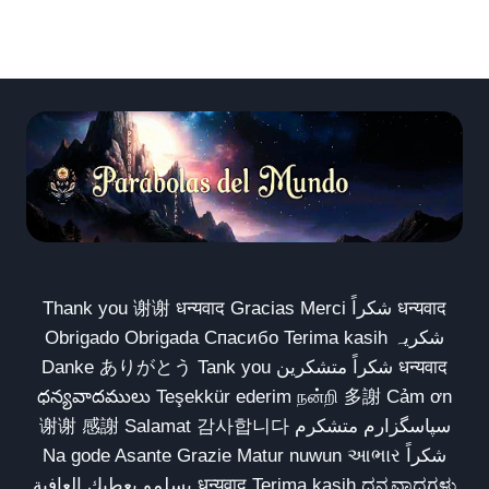
Thank you 谢谢 धन्यवाद Gracias Merci شكراً धन्यवाद
Obrigado Obrigada Спасибо Terima kasih شکریہ
Danke ありがとう Tank you شكراً متشكرين धन्यवाद
ధన్యవాదములు Teşekkür ederim நன்றி 多謝 Cảm ơn
谢谢 感謝 Salamat 감사합니다 سپاسگزارم متشکرم
Na gode Asante Grazie Matur nuwun આભાર شكراً
يسلمو يعطيك العافية धन्यवाद Terima kasih ಧನ್ಯವಾದಗಳು