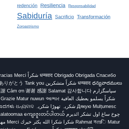
Resiliencia
redención
Responsabilidad
Sabiduría
Transformación
Sacrificio
Zoroastrismo
 Obrigado Obrigada Спасибо
多謝 Cảm ơn 谢谢 感謝 Salamat 감사합니다 سپاسگزارم
شکریہ تھوڑا ش Дякую Mulțumesc
ျေးဇူးတင်ပါတယ် چوخ ساغ اول تشکر ائدیرم