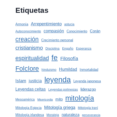
Etiquetas
Arrepentimiento
Armonía
astucia
compasión
Corán
Conocimiento
Autoconocimiento
creación
Crecimiento personal
cristianismo
Disciplina
Engaño
Esperanza
fe
espiritualidad
Filosofía
Folclore
Humildad
Inmortalidad
hinduismo
leyenda
Islam
justicia
Leyenda japonesa
Leyendas celtas
liderazgo
Leyendas polinesias
mitología
mito
Mesoamérica
Misericordia
Mitología griega
Mitología Egipcia
Mitología Iraní
naturaleza
Mitología irlandesa
Moraleja
perseverancia