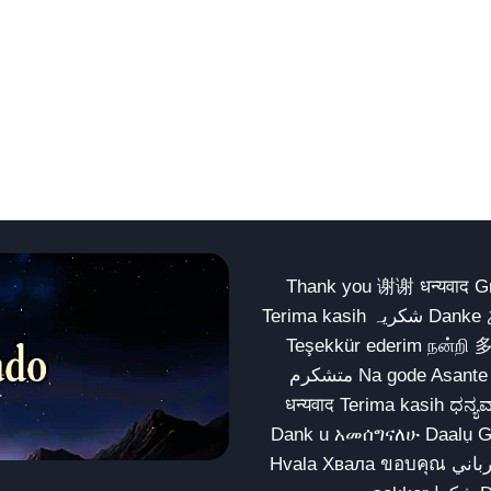
Thank you 谢谢 धन्यवाद Gracias Merci شكراً धन्यवाद
Terima kasih شکریہ Danke ありがとう Tank you شكراً متشكرين धन्यवाद ధన్యవాదములు
Teşekkür ederim நன்றி 
متشکرم Na gode Asante Grazie Matur nuwun આભાર شكراً يسلمو يعطيك العافية
धन्यवाद Terima kasih ಧನ್ಯವಾದಗಳು ଧନ୍ୟବାଦ کریہ
Dank u አመሰግናለሁ Daalụ Galatoomaa က
Hvala Хвала ขอบคุณ مهرباني Merci شكرا شكرا الله يكثر خيرك Rahmat नന്ദि Matur