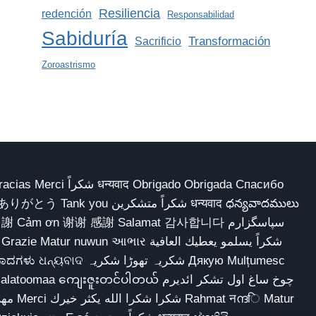
Resiliencia
redención
Responsabilidad
Sabiduría
Transformación
Sacrificio
Zoroastrismo
 Obrigado Obrigada Спасибо
多謝 Cảm ơn 谢谢 感謝 Salamat 감사합니다 سپاسگزارم
شکریہ تھوڑا ش Дякую Mulțumesc
ျေးဇူးတင်ပါတယ် چوخ ساغ اول تشکر ائدیرم