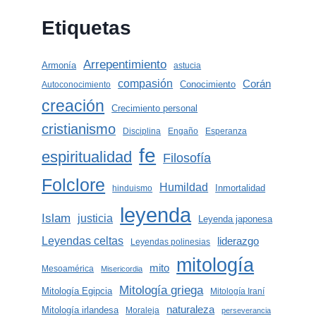
Etiquetas
Arrepentimiento
Armonía
astucia
compasión
Corán
Conocimiento
Autoconocimiento
creación
Crecimiento personal
cristianismo
Disciplina
Engaño
Esperanza
fe
espiritualidad
Filosofía
Folclore
Humildad
Inmortalidad
hinduismo
leyenda
Islam
justicia
Leyenda japonesa
Leyendas celtas
liderazgo
Leyendas polinesias
mitología
mito
Mesoamérica
Misericordia
Mitología griega
Mitología Egipcia
Mitología Iraní
naturaleza
Mitología irlandesa
Moraleja
perseverancia