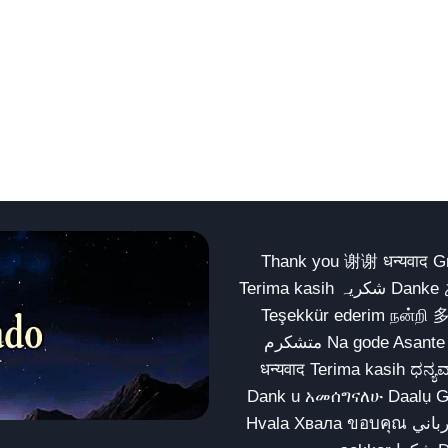
Thank you 谢谢 धन्यवाद Gracias Merci شكراً धन्यवाद
Terima kasih شکریہ Danke ありがとう Tank you شكراً متشكرين धन्यवाद ధన్యవాదములు
Teşekkür ederim நன்றி 
متشکرم Na gode Asante Grazie Matur nuwun આભાર شكراً يسلمو يعطيك العافية
धन्यवाद Terima kasih ಧನ್ಯವಾದಗಳು ଧନ୍ୟବାଦ کریہ
Dank u አመሰግናለሁ Daalụ Galatoomaa က
Hvala Хвала ขอบคุณ مهرباني Merci شكرا شكرا الله يكثر خيرك Rahmat नന്ദि Matur