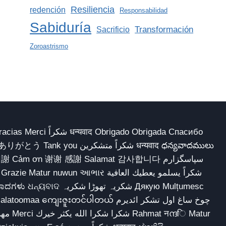
Resiliencia
redención
Responsabilidad
Sabiduría
Transformación
Sacrificio
Zoroastrismo
 Obrigado Obrigada Спасибо
多謝 Cảm ơn 谢谢 感謝 Salamat 감사합니다 سپاسگزارم
شکریہ تھوڑا ش Дякую Mulțumesc
ျေးဇူးတင်ပါတယ် چوخ ساغ اول تشکر ائدیرم