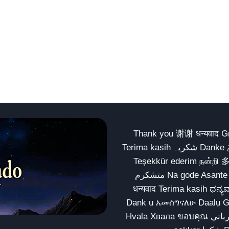
Thank you 谢谢 धन्यवाद Gracias Merci شكراً धन्यवाद
Terima kasih شکریہ Danke ありがとう Tank you شكراً متشكرين धन्यवाद ధన్యవాదములు
Teşekkür ederim நன்றி 
متشکرم Na gode Asante Grazie Matur nuwun આભાર شكراً يسلمو يعطيك العافية
धन्यवाद Terima kasih ಧನ್ಯವಾದಗಳು ଧନ୍ୟବାଦ کریہ
Dank u አመሰግናለሁ Daalụ Galatoomaa က
Hvala Хвала ขอบคุณ مهرباني Merci شكرا شكرا الله يكثر خيرك Rahmat नന്ദि Matur