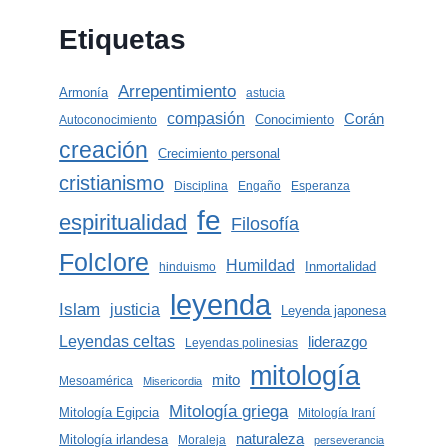
Etiquetas
Arrepentimiento
Armonía
astucia
compasión
Corán
Conocimiento
Autoconocimiento
creación
Crecimiento personal
cristianismo
Disciplina
Engaño
Esperanza
fe
espiritualidad
Filosofía
Folclore
Humildad
Inmortalidad
hinduismo
leyenda
Islam
justicia
Leyenda japonesa
Leyendas celtas
liderazgo
Leyendas polinesias
mitología
mito
Mesoamérica
Misericordia
Mitología griega
Mitología Egipcia
Mitología Iraní
naturaleza
Mitología irlandesa
Moraleja
perseverancia