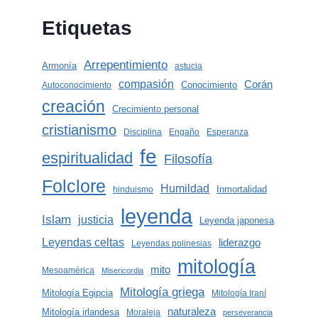
Etiquetas
Arrepentimiento
Armonía
astucia
compasión
Corán
Conocimiento
Autoconocimiento
creación
Crecimiento personal
cristianismo
Disciplina
Engaño
Esperanza
fe
espiritualidad
Filosofía
Folclore
Humildad
Inmortalidad
hinduismo
leyenda
Islam
justicia
Leyenda japonesa
Leyendas celtas
liderazgo
Leyendas polinesias
mitología
mito
Mesoamérica
Misericordia
Mitología griega
Mitología Egipcia
Mitología Iraní
naturaleza
Mitología irlandesa
Moraleja
perseverancia