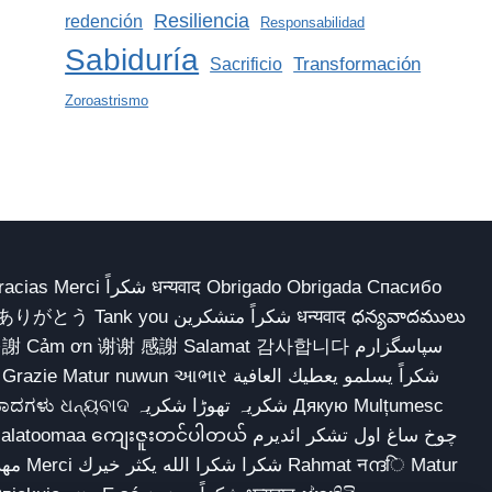
Resiliencia
redención
Responsabilidad
Sabiduría
Transformación
Sacrificio
Zoroastrismo
 Obrigado Obrigada Спасибо
多謝 Cảm ơn 谢谢 感謝 Salamat 감사합니다 سپاسگزارم
شکریہ تھوڑا ش Дякую Mulțumesc
ျေးဇူးတင်ပါတယ် چوخ ساغ اول تشکر ائدیرم