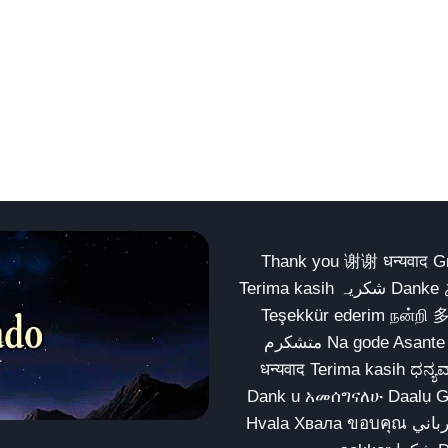
Thank you 谢谢 धन्यवाद Gracias Merci شكراً धन्यवाद
Terima kasih شکریہ Danke ありがとう Tank you شكراً متشكرين धन्यवाद ధన్యవాదములు
Teşekkür ederim நன்றி 
متشکرم Na gode Asante Grazie Matur nuwun આભાર شكراً يسلمو يعطيك العافية
धन्यवाद Terima kasih ಧನ್ಯವಾದಗಳು ଧନ୍ୟବାଦ کریہ
Dank u አመሰግናለሁ Daalụ Galatoomaa က
Hvala Хвала ขอบคุณ مهرباني Merci شكرا شكرا الله يكثر خيرك Rahmat नന്ദि Matur