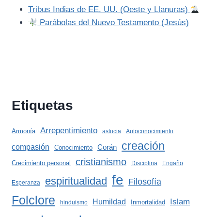
Tribus Indias de EE. UU. (Oeste y Llanuras)
Parábolas del Nuevo Testamento (Jesús)
Etiquetas
Arrepentimiento
Armonía
astucia
Autoconocimiento
creación
compasión
Corán
Conocimiento
cristianismo
Crecimiento personal
Disciplina
Engaño
fe
espiritualidad
Filosofía
Esperanza
Folclore
Islam
Humildad
Inmortalidad
hinduismo