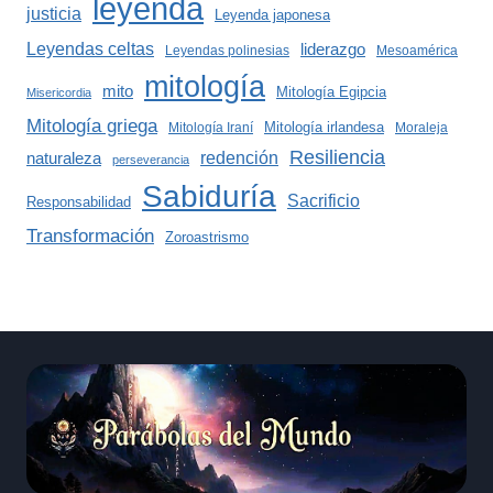
leyenda
justicia
Leyenda japonesa
Leyendas celtas
liderazgo
Leyendas polinesias
Mesoamérica
mitología
mito
Mitología Egipcia
Misericordia
Mitología griega
Mitología irlandesa
Mitología Iraní
Moraleja
Resiliencia
redención
naturaleza
perseverancia
Sabiduría
Sacrificio
Responsabilidad
Transformación
Zoroastrismo