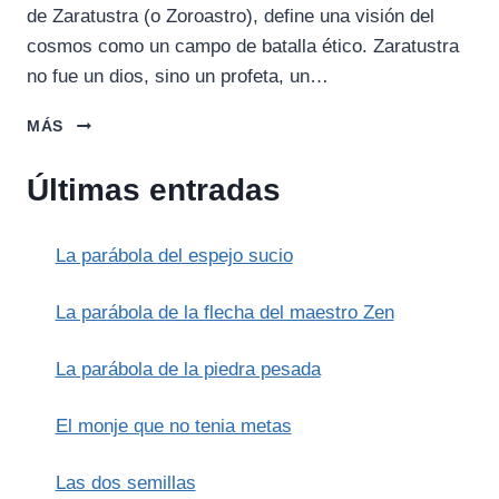
de Zaratustra (o Zoroastro), define una visión del
cosmos como un campo de batalla ético. Zaratustra
no fue un dios, sino un profeta, un…
ZARATUSTRA
MÁS
Y
AHURA
Últimas entradas
MAZDA:
EL
ORIGEN
La parábola del espejo sucio
DEL
DUALISMO
PERSA
La parábola de la flecha del maestro Zen
La parábola de la piedra pesada
El monje que no tenia metas
Las dos semillas