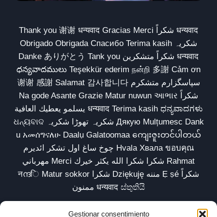
Thank you 谢谢 धन्यवाद Gracias Merci شكراً धन्यवाद
Obrigado Obrigada Спасибо Terima kasih شکریہ
Danke ありがとう Tank you شكراً متشكرين धन्यवाद
ధన్యవాదములు Teşekkür ederim நன்றி 多謝 Cảm ơn
谢谢 感謝 Salamat 감사합니다 سپاسگزارم متشکرم
Na gode Asante Grazie Matur nuwun આભાર شكراً
يسلمو يعطيك العافية धन्यवाद Terima kasih ಧನ್ಯವಾದಗಳು
ଧନ୍ୟବାଦ شکریہ تھوڑا شکریہ Дякую Mulțumesc Dank
u አመሰግናለሁ Daalụ Galatoomaa ကျေးဇူးတင်ပါတယ်
چوخ ساغ اول تشکر ائدیرم Hvala Хвала ขอบคุณ
مهرباني Merci شكرا شكرا الله يكثر خيرك Rahmat
नന്ദि Matur sokkor شكرا Dziękuję مننه Ẹ ṣé شكراً
ممنون धन्यवाद ස්තුතියි
Gestionar consentimiento