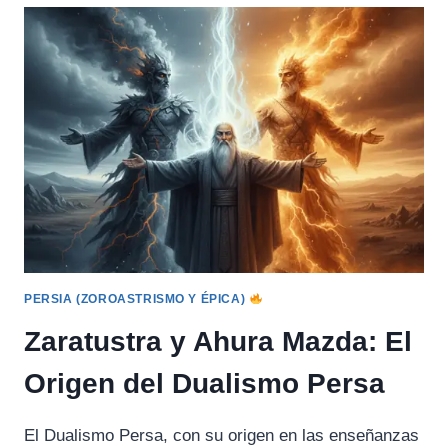
PRINCIPIO
DEL
MAL
Y
LA
OSCURIDAD
EN
PERSIA
PERSIA (ZOROASTRISMO Y ÉPICA)
Zaratustra y Ahura Mazda: El
Origen del Dualismo Persa
El Dualismo Persa, con su origen en las enseñanzas