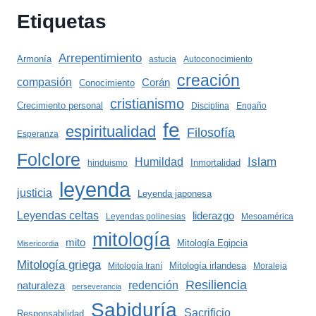
Etiquetas
Arrepentimiento
Armonía
astucia
Autoconocimiento
creación
compasión
Corán
Conocimiento
cristianismo
Crecimiento personal
Disciplina
Engaño
fe
espiritualidad
Filosofía
Esperanza
Folclore
Islam
Humildad
Inmortalidad
hinduismo
leyenda
justicia
Leyenda japonesa
Leyendas celtas
liderazgo
Leyendas polinesias
Mesoamérica
mitología
mito
Mitología Egipcia
Misericordia
Mitología griega
Mitología irlandesa
Mitología Iraní
Moraleja
Resiliencia
redención
naturaleza
perseverancia
Sabiduría
Sacrificio
Responsabilidad