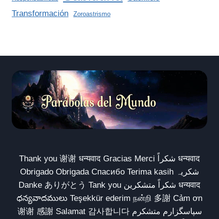
Transformación
Zoroastrismo
Thank you 谢谢 धन्यवाद Gracias Merci شكراً धन्यवाद
Obrigado Obrigada Спасибо Terima kasih شکریہ
Danke ありがとう Tank you شكراً متشكرين धन्यवाद
ధన్యవాదములు Teşekkür ederim நன்றி 多謝 Cảm ơn
谢谢 感謝 Salamat 감사합니다 سپاسگزارم متشکرم