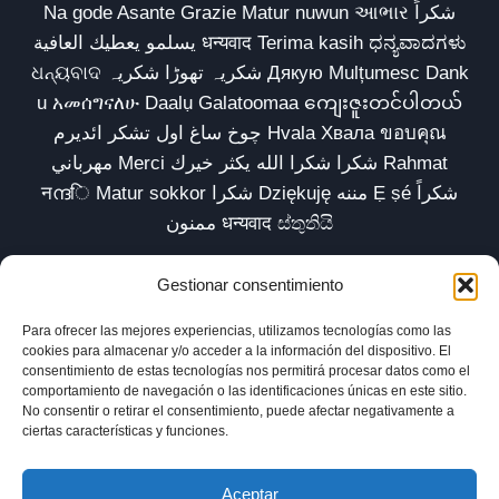
Na gode Asante Grazie Matur nuwun આભાર شكراً
يسلمو يعطيك العافية धन्यवाद Terima kasih ಧನ್ಯವಾದಗಳು
ଧନ୍ୟବାଦ شکریہ تھوڑا شکریہ Дякую Mulțumesc Dank
u አመሰግናለሁ Daalụ Galatoomaa ကျေးဇူးတင်ပါတယ်
چوخ ساغ اول تشکر ائدیرم Hvala Хвала ขอบคุณ
مهرباني Merci شكرا شكرا الله يكثر خيرك Rahmat
नന്ദि Matur sokkor شكرا Dziękuję مننه Ẹ ṣé شكراً
ممنون धन्यवाद ස්තුතියි
Gestionar consentimiento
Para ofrecer las mejores experiencias, utilizamos tecnologías como las
Inicio
Biblioteca
Parábolas TV
Comunidad
cookies para almacenar y/o acceder a la información del dispositivo. El
consentimiento de estas tecnologías nos permitirá procesar datos como el
Esencia
Blog
Política de privacidad
comportamiento de navegación o las identificaciones únicas en este sitio.
No consentir o retirar el consentimiento, puede afectar negativamente a
Aviso legal
Política de cookies (UE)
ciertas características y funciones.
Aceptar