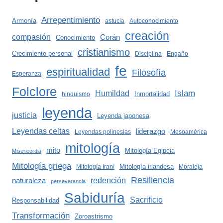
Arrepentimiento
Armonía
astucia
Autoconocimiento
creación
compasión
Corán
Conocimiento
cristianismo
Crecimiento personal
Disciplina
Engaño
fe
espiritualidad
Filosofía
Esperanza
Folclore
Islam
Humildad
Inmortalidad
hinduismo
leyenda
justicia
Leyenda japonesa
Leyendas celtas
liderazgo
Leyendas polinesias
Mesoamérica
mitología
mito
Mitología Egipcia
Misericordia
Mitología griega
Mitología irlandesa
Mitología Iraní
Moraleja
Resiliencia
redención
naturaleza
perseverancia
Sabiduría
Sacrificio
Responsabilidad
Transformación
Zoroastrismo