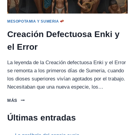
MESOPOTAMIA Y SUMERIA
Creación Defectuosa Enki y
el Error
La leyenda de la Creación defectuosa Enki y el Error
se remonta a los primeros días de Sumeria, cuando
los dioses superiores vivían agotados por el trabajo.
Necesitaban que una nueva especie, los…
CREACIÓN
MÁS
DEFECTUOSA
ENKI
Últimas entradas
Y
EL
ERROR