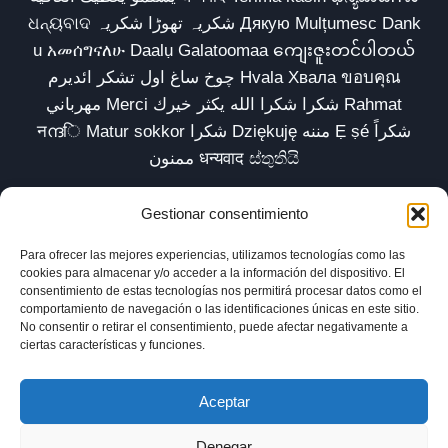
ଧନ୍ୟବାଦ شکریہ تھوڑا شکریہ Дякую Mulțumesc Dank
u አመሰግናለሁ Daalụ Galatoomaa ကျေးဇူးတင်ပါတယ်
چوخ ساغ اول تشکر ائدیرم Hvala Хвала ขอบคุณ
مهرباني Merci شكرا شكرا الله يكثر خيرك Rahmat
नന്ദि Matur sokkor شكرا Dziękuję مننه Ẹ ṣé شكراً
ممنون धन्यवाद ස්තුතියි
Gestionar consentimiento
Para ofrecer las mejores experiencias, utilizamos tecnologías como las
Inicio
Biblioteca
Parábolas TV
Comunidad
cookies para almacenar y/o acceder a la información del dispositivo. El
consentimiento de estas tecnologías nos permitirá procesar datos como el
Esencia
Blog
Política de privacidad
comportamiento de navegación o las identificaciones únicas en este sitio.
No consentir o retirar el consentimiento, puede afectar negativamente a
Aviso legal
Política de cookies (UE)
ciertas características y funciones.
Aceptar
Denegar