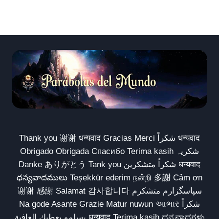
Thank you 谢谢 धन्यवाद Gracias Merci شكراً धन्यवाद
Obrigado Obrigada Спасибо Terima kasih شکریہ
Danke ありがとう Tank you شكراً متشكرين धन्यवाद
ధన్యవాదములు Teşekkür ederim நன்றி 多謝 Cảm ơn
谢谢 感謝 Salamat 감사합니다 سپاسگزارم متشکرم
Na gode Asante Grazie Matur nuwun આભાર شكراً
يسلمو يعطيك العافية धन्यवाद Terima kasih ಧನ್ಯವಾದಗಳು