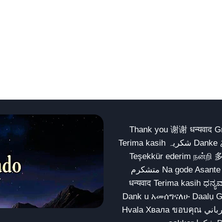
Thank you 谢谢 धन्यवाद Gracias Merci شكراً धन्यवाद
Terima kasih شکریہ Danke ありがとう Tank you شكراً متشكرين धन्यवाद ధన్యవాదములు
Teşekkür ederim நன்றி 
متشکرم Na gode Asante Grazie Matur nuwun આભાર شكراً يسلمو يعطيك العافية
धन्यवाद Terima kasih ಧನ್ಯವಾದಗಳು ଧନ୍ୟବାଦ شکری
Dank u አመሰግናለሁ Daalụ Galatoomaa က
Hvala Хвала ขอบคุณ مهرباني Merci شكرا شكرا الله يكثر خيرك Rahmat नന്ദि Matur