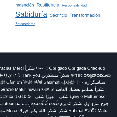
Resiliencia
redención
Responsabilidad
Sabiduría
Transformación
Sacrificio
Zoroastrismo
 Obrigado Obrigada Спасибо
多謝 Cảm ơn 谢谢 感謝 Salamat 감사합니다 سپاسگزارم
ہ تھوڑا شکریہ Дякую Mulțumesc
ျေးဇူးတင်ပါတယ် چوخ ساغ اول تشکر ائدیرم