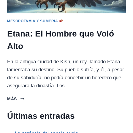
MESOPOTAMIA Y SUMERIA
Etana: El Hombre que Voló
Alto
En la antigua ciudad de Kish, un rey llamado Etana
lamentaba su destino. Su pueblo sufría, y él, a pesar
de su sabiduría, no podía concebir un heredero que
asegurara la dinastía. Los…
ETANA:
MÁS
EL
HOMBRE
Últimas entradas
QUE
VOLÓ
ALTO