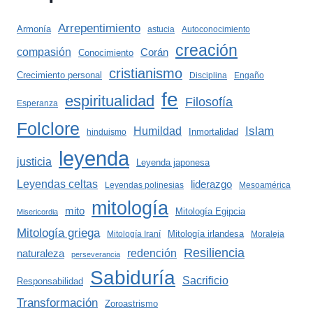
Arrepentimiento
Armonía
astucia
Autoconocimiento
creación
compasión
Corán
Conocimiento
cristianismo
Crecimiento personal
Disciplina
Engaño
fe
espiritualidad
Filosofía
Esperanza
Folclore
Islam
Humildad
Inmortalidad
hinduismo
leyenda
justicia
Leyenda japonesa
Leyendas celtas
liderazgo
Leyendas polinesias
Mesoamérica
mitología
mito
Mitología Egipcia
Misericordia
Mitología griega
Mitología irlandesa
Mitología Iraní
Moraleja
Resiliencia
redención
naturaleza
perseverancia
Sabiduría
Sacrificio
Responsabilidad
Transformación
Zoroastrismo