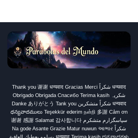
Thank you 谢谢 धन्यवाद Gracias Merci شكراً धन्यवाद
Obrigado Obrigada Спасибо Terima kasih شکریہ
Danke ありがとう Tank you شكراً متشكرين धन्यवाद
ధన్యవాదములు Teşekkür ederim நன்றி 多謝 Cảm ơn
谢谢 感謝 Salamat 감사합니다 سپاسگزارم متشکرم
Na gode Asante Grazie Matur nuwun આભાર شكراً
يسلمو يعطيك العافية धन्यवाद Terima kasih ಧನ್ಯವಾದಗಳು