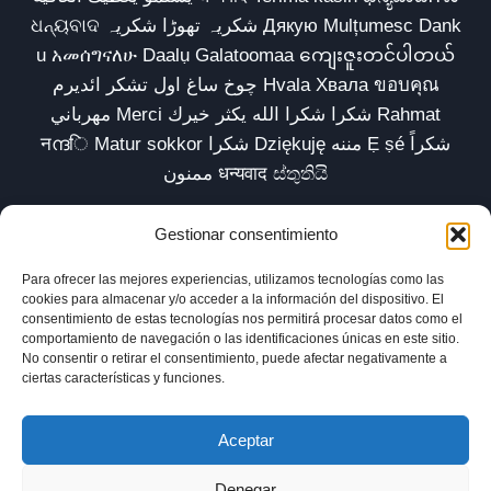
ଧନ୍ୟବାଦ شکریہ تھوڑا شکریہ Дякую Mulțumesc Dank
u አመሰግናለሁ Daalụ Galatoomaa ကျေးဇူးတင်ပါတယ်
چوخ ساغ اول تشکر ائدیرم Hvala Хвала ขอบคุณ
مهرباني Merci شكرا شكرا الله يكثر خيرك Rahmat
नന്ദि Matur sokkor شكرا Dziękuję مننه Ẹ ṣé شكراً
ممنون धन्यवाद ස්තුතියි
Gestionar consentimiento
Para ofrecer las mejores experiencias, utilizamos tecnologías como las
Inicio
Biblioteca
Parábolas TV
Comunidad
cookies para almacenar y/o acceder a la información del dispositivo. El
consentimiento de estas tecnologías nos permitirá procesar datos como el
Esencia
Blog
Política de privacidad
comportamiento de navegación o las identificaciones únicas en este sitio.
No consentir o retirar el consentimiento, puede afectar negativamente a
Aviso legal
Política de cookies (UE)
ciertas características y funciones.
Aceptar
Denegar