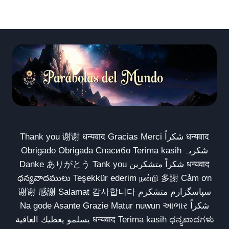
Thank you 谢谢 धन्यवाद Gracias Merci شكراً धन्यवाद
Obrigado Obrigada Спасибо Terima kasih شکریہ
Danke ありがとう Tank you شكراً متشكرين धन्यवाद
ధన్యవాదములు Teşekkür ederim நன்றி 多謝 Cảm ơn
谢谢 感謝 Salamat 감사합니다 سپاسگزارم متشکرم
Na gode Asante Grazie Matur nuwun આભાર شكراً
يسلمو يعطيك العافية धन्यवाद Terima kasih ಧನ್ಯವಾದಗಳು