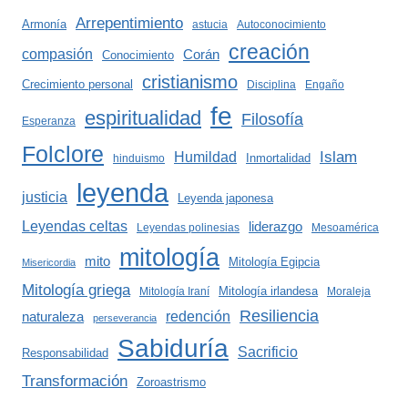
Arrepentimiento
Armonía
astucia
Autoconocimiento
creación
compasión
Corán
Conocimiento
cristianismo
Crecimiento personal
Disciplina
Engaño
fe
espiritualidad
Filosofía
Esperanza
Folclore
Islam
Humildad
Inmortalidad
hinduismo
leyenda
justicia
Leyenda japonesa
Leyendas celtas
liderazgo
Leyendas polinesias
Mesoamérica
mitología
mito
Mitología Egipcia
Misericordia
Mitología griega
Mitología irlandesa
Mitología Iraní
Moraleja
Resiliencia
redención
naturaleza
perseverancia
Sabiduría
Sacrificio
Responsabilidad
Transformación
Zoroastrismo