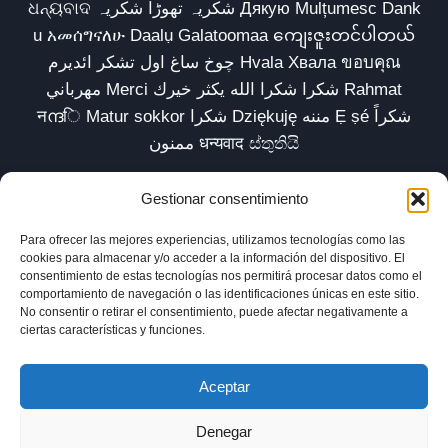
ଧନ୍ୟବାଦ شکریہ تھوڑا شکریہ Дякую Mulțumesc Dank
u አመሰግናለሁ Daalụ Galatoomaa ကျေးဇူးတင်ပါတယ်
چوخ ساغ اول تشکر ائدیرم Hvala Хвала ขอบคุณ
مهرباني Merci شكرا شكرا الله يكثر خيرك Rahmat
नന്ദि Matur sokkor شكرا Dziękuję مننه Ẹ ṣé شكراً
ممنون धन्यवाद ස්තුතියි
Gestionar consentimiento
Para ofrecer las mejores experiencias, utilizamos tecnologías como las
Inicio
Biblioteca
Parábolas TV
Comunidad
cookies para almacenar y/o acceder a la información del dispositivo. El
consentimiento de estas tecnologías nos permitirá procesar datos como el
Esencia
Blog
Política de privacidad
comportamiento de navegación o las identificaciones únicas en este sitio.
No consentir o retirar el consentimiento, puede afectar negativamente a
Aviso legal
Política de cookies (UE)
ciertas características y funciones.
Aceptar
Denegar