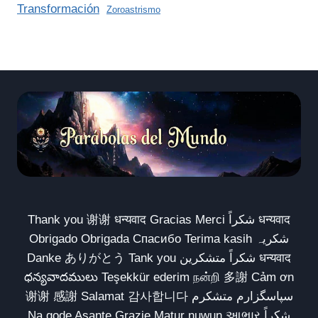
Transformación
Zoroastrismo
Thank you 谢谢 धन्यवाद Gracias Merci شكراً धन्यवाद
Obrigado Obrigada Спасибо Terima kasih شکریہ
Danke ありがとう Tank you شكراً متشكرين धन्यवाद
ధన్యవాదములు Teşekkür ederim நன்றி 多謝 Cảm ơn
谢谢 感謝 Salamat 감사합니다 سپاسگزارم متشکرم
Na gode Asante Grazie Matur nuwun આભાર شكراً