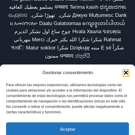
يسلمو يعطيك العافية धन्यवाद Terima kasih ಧನ್ಯವಾದಗಳು
ଧନ୍ୟବାଦ شکریہ تھوڑا شکریہ Дякую Mulțumesc Dank
u አመሰግናለሁ Daalụ Galatoomaa ကျေးဇူးတင်ပါတယ်
چوخ ساغ اول تشکر ائدیرم Hvala Хвала ขอบคุณ
مهرباني Merci شكرا شكرا الله يكثر خيرك Rahmat
नന്ദि Matur sokkor شكرا Dziękuję مننه Ẹ ṣé شكراً
ممنون धन्यवाद ස්තුතියි
Gestionar consentimiento
Para ofrecer las mejores experiencias, utilizamos tecnologías como las
Inicio
Biblioteca
Parábolas TV
Comunidad
cookies para almacenar y/o acceder a la información del dispositivo. El
consentimiento de estas tecnologías nos permitirá procesar datos como el
Esencia
Blog
Política de privacidad
comportamiento de navegación o las identificaciones únicas en este sitio.
No consentir o retirar el consentimiento, puede afectar negativamente a
Aviso legal
Política de cookies (UE)
ciertas características y funciones.
Aceptar