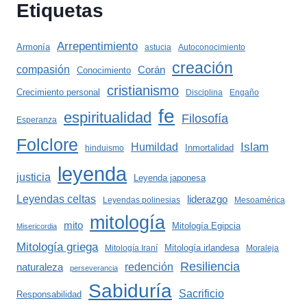
Etiquetas
Arrepentimiento
Armonía
astucia
Autoconocimiento
creación
compasión
Corán
Conocimiento
cristianismo
Crecimiento personal
Disciplina
Engaño
fe
espiritualidad
Filosofía
Esperanza
Folclore
Islam
Humildad
Inmortalidad
hinduismo
leyenda
justicia
Leyenda japonesa
Leyendas celtas
liderazgo
Leyendas polinesias
Mesoamérica
mitología
mito
Mitología Egipcia
Misericordia
Mitología griega
Mitología irlandesa
Mitología Iraní
Moraleja
Resiliencia
redención
naturaleza
perseverancia
Sabiduría
Sacrificio
Responsabilidad