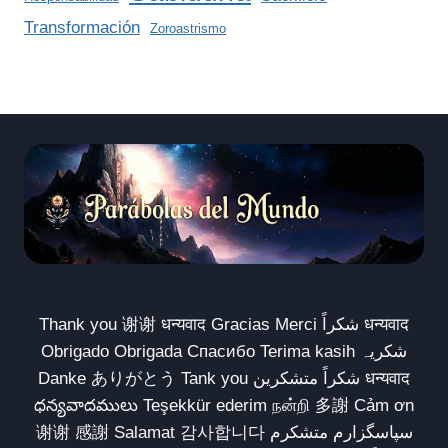
Transformación
Zoroastrismo
Thank you 谢谢 धन्यवाद Gracias Merci شكراً धन्यवाद
Obrigado Obrigada Спасибо Terima kasih شکریہ
Danke ありがとう Tank you شكراً متشكرين धन्यवाद
ధన్యవాదములు Teşekkür ederim நன்றி 多謝 Cảm ơn
谢谢 感謝 Salamat 감사합니다 سپاسگزارم متشکرم