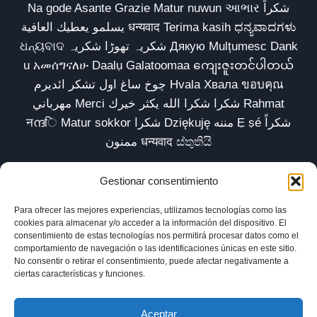
Na gode Asante Grazie Matur nuwun આભાર شكراً
يسلمو يعطيك العافية धन्यवाद Terima kasih ಧನ್ಯವಾದಗಳು
ଧନ୍ୟବାଦ شکریہ تھوڑا شکریہ Дякую Mulțumesc Dank
u አመሰግናለሁ Daalụ Galatoomaa ကျေးဇူးတင်ပါတယ်
چوخ ساغ اول تشکر ائدیرم Hvala Хвала ขอบคุณ
مهرباني Merci شكرا شكرا الله يكثر خيرك Rahmat
नന്ദि Matur sokkor شكرا Dziękuję مننه Ẹ ṣé شكراً
ممنون धन्यवाद ස්තුතියි
Gestionar consentimiento
Para ofrecer las mejores experiencias, utilizamos tecnologías como las
Inicio
Biblioteca
Parábolas TV
Comunidad
cookies para almacenar y/o acceder a la información del dispositivo. El
consentimiento de estas tecnologías nos permitirá procesar datos como el
Esencia
Blog
Política de privacidad
comportamiento de navegación o las identificaciones únicas en este sitio.
No consentir o retirar el consentimiento, puede afectar negativamente a
Aviso legal
Política de cookies (UE)
ciertas características y funciones.
Aceptar