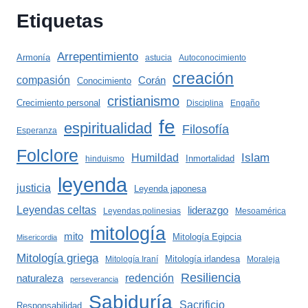
Etiquetas
Arrepentimiento
Armonía
astucia
Autoconocimiento
creación
compasión
Corán
Conocimiento
cristianismo
Crecimiento personal
Disciplina
Engaño
fe
espiritualidad
Filosofía
Esperanza
Folclore
Islam
Humildad
Inmortalidad
hinduismo
leyenda
justicia
Leyenda japonesa
Leyendas celtas
liderazgo
Leyendas polinesias
Mesoamérica
mitología
mito
Mitología Egipcia
Misericordia
Mitología griega
Mitología irlandesa
Mitología Iraní
Moraleja
Resiliencia
redención
naturaleza
perseverancia
Sabiduría
Sacrificio
Responsabilidad