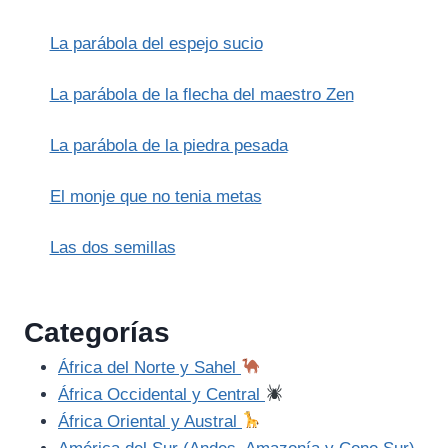
Y
EL
La parábola del espejo sucio
ALIMENTO
DE
LA
La parábola de la flecha del maestro Zen
VIDA:
UNA
La parábola de la piedra pesada
OPORTUNIDAD
PERDIDA
El monje que no tenia metas
Las dos semillas
Categorías
África del Norte y Sahel
África Occidental y Central
África Oriental y Austral