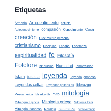
Etiquetas
Arrepentimiento
Armonía
astucia
compasión
Corán
Conocimiento
Autoconocimiento
creación
Crecimiento personal
cristianismo
Disciplina
Engaño
Esperanza
fe
espiritualidad
Filosofía
Folclore
Humildad
Inmortalidad
hinduismo
leyenda
Islam
justicia
Leyenda japonesa
Leyendas celtas
liderazgo
Leyendas polinesias
mitología
mito
Mesoamérica
Misericordia
Mitología griega
Mitología Egipcia
Mitología Iraní
naturaleza
Mitología irlandesa
Moraleja
perseverancia