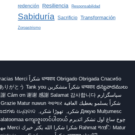
Resiliencia
redención
Responsabilidad
Sabiduría
Transformación
Sacrificio
Zoroastrismo
 Obrigado Obrigada Спасибо
多謝 Cảm ơn 谢谢 感謝 Salamat 감사합니다 سپاسگزارم
شکریہ تھوڑا ش Дякую Mulțumesc
ျေးဇူးတင်ပါတယ် چوخ ساغ اول تشکر ائدیرم