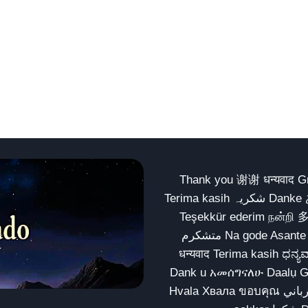
Thank you 谢谢 धन्यवाद Gracias Merci شكراً धन्यवाद
Terima kasih شکریہ Danke ありがとう Tank you شكراً متشكرين धन्यवाद ధన్యవాదములు
Teşekkür ederim நன்றி 
متشکرم Na gode Asante Grazie Matur nuwun આભાર شكراً يسلمو يعطيك العافية
धन्यवाद Terima kasih ಧನ್ಯವಾದಗಳು ଧନ୍ୟବାଦ کریہ
Dank u አመሰግናለሁ Daalụ Galatoomaa က
Hvala Хвала ขอบคุณ مهرباني Merci شكرا شكرا الله يكثر خيرك Rahmat नന്ദि Matur