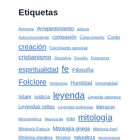
Etiquetas
Arrepentimiento
Armonía
astucia
compasión
Corán
Conocimiento
Autoconocimiento
creación
Crecimiento personal
cristianismo
Disciplina
Engaño
Esperanza
fe
espiritualidad
Filosofía
Folclore
Humildad
Inmortalidad
hinduismo
leyenda
Islam
justicia
Leyenda japonesa
Leyendas celtas
liderazgo
Leyendas polinesias
mitología
mito
Mesoamérica
Misericordia
Mitología griega
Mitología Egipcia
Mitología Iraní
naturaleza
Mitología irlandesa
Moraleja
perseverancia