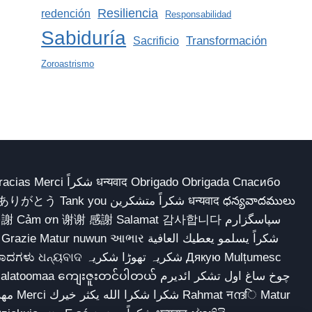
Resiliencia
redención
Responsabilidad
Sabiduría
Transformación
Sacrificio
Zoroastrismo
 Obrigado Obrigada Спасибо
多謝 Cảm ơn 谢谢 感謝 Salamat 감사합니다 سپاسگزارم
شکریہ تھوڑا ش Дякую Mulțumesc
ျေးဇူးတင်ပါတယ် چوخ ساغ اول تشکر ائدیرم