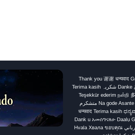
Thank you 谢谢 धन्यवाद Gracias Merci شكراً धन्यवाद
Terima kasih شکریہ Danke ありがとう Tank you شكراً متشكرين धन्यवाद ధన్యవాదములు
Teşekkür ederim நன்றி 
متشکرم Na gode Asante Grazie Matur nuwun આભાર شكراً يسلمو يعطيك العافية
धन्यवाद Terima kasih ಧನ್ಯವಾದಗಳು ଧନ୍ୟବାଦ کریہ
Dank u አመሰግናለሁ Daalụ Galatoomaa က
Hvala Хвала ขอบคุณ مهرباني Merci شكرا شكرا الله يكثر خيرك Rahmat नന്ദि Matur