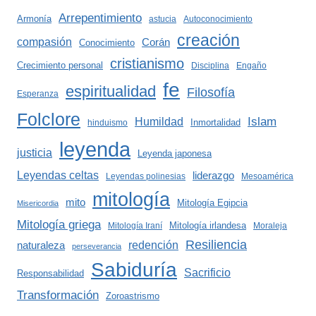
Arrepentimiento
Armonía
astucia
Autoconocimiento
creación
compasión
Corán
Conocimiento
cristianismo
Crecimiento personal
Disciplina
Engaño
fe
espiritualidad
Filosofía
Esperanza
Folclore
Islam
Humildad
Inmortalidad
hinduismo
leyenda
justicia
Leyenda japonesa
Leyendas celtas
liderazgo
Leyendas polinesias
Mesoamérica
mitología
mito
Mitología Egipcia
Misericordia
Mitología griega
Mitología irlandesa
Mitología Iraní
Moraleja
Resiliencia
redención
naturaleza
perseverancia
Sabiduría
Sacrificio
Responsabilidad
Transformación
Zoroastrismo