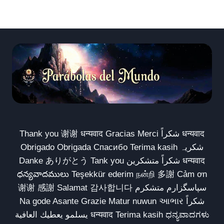
Thank you 谢谢 धन्यवाद Gracias Merci شكراً धन्यवाद
Obrigado Obrigada Спасибо Terima kasih شکریہ
Danke ありがとう Tank you شكراً متشكرين धन्यवाद
ధన్యవాదములు Teşekkür ederim நன்றி 多謝 Cảm ơn
谢谢 感謝 Salamat 감사합니다 سپاسگزارم متشکرم
Na gode Asante Grazie Matur nuwun આભાર شكراً
يسلمو يعطيك العافية धन्यवाद Terima kasih ಧನ್ಯವಾದಗಳು