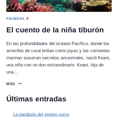
POLINESIA
El cuento de la niña tiburón
En las profundidades del océano Pacífico, donde los
arrecifes de coral brillan como joyas y las corrientes
marinas susurran secretos ancestrales, nació Koani,
una niña con un don extraordinario. Koani, hija de
una…
EL
MÁS
CUENTO
DE
Últimas entradas
LA
NIÑA
TIBURÓN
La parábola del espejo sucio