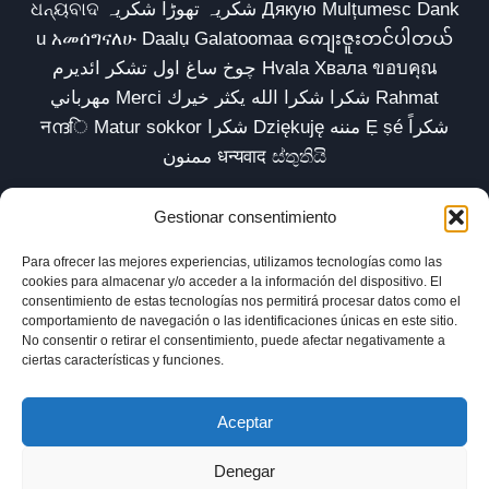
ଧନ୍ୟବାଦ شکریہ تھوڑا شکریہ Дякую Mulțumesc Dank
u አመሰግናለሁ Daalụ Galatoomaa ကျေးဇူးတင်ပါတယ်
چوخ ساغ اول تشکر ائدیرم Hvala Хвала ขอบคุณ
مهرباني Merci شكرا شكرا الله يكثر خيرك Rahmat
नന്ദि Matur sokkor شكرا Dziękuję مننه Ẹ ṣé شكراً
ممنون धन्यवाद ස්තුතියි
Gestionar consentimiento
Para ofrecer las mejores experiencias, utilizamos tecnologías como las
Inicio
Biblioteca
Parábolas TV
Comunidad
cookies para almacenar y/o acceder a la información del dispositivo. El
consentimiento de estas tecnologías nos permitirá procesar datos como el
Esencia
Blog
Política de privacidad
comportamiento de navegación o las identificaciones únicas en este sitio.
No consentir o retirar el consentimiento, puede afectar negativamente a
Aviso legal
Política de cookies (UE)
ciertas características y funciones.
Aceptar
Denegar