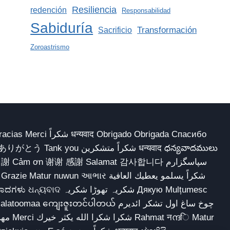
Resiliencia
redención
Responsabilidad
Sabiduría
Transformación
Sacrificio
Zoroastrismo
 Obrigado Obrigada Спасибо
多謝 Cảm ơn 谢谢 感謝 Salamat 감사합니다 سپاسگزارم
شکریہ تھوڑا ش Дякую Mulțumesc
ျေးဇူးတင်ပါတယ် چوخ ساغ اول تشکر ائدیرم