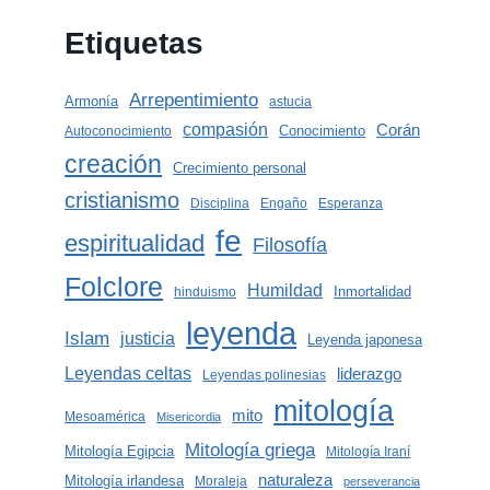
Etiquetas
Arrepentimiento
Armonía
astucia
compasión
Corán
Conocimiento
Autoconocimiento
creación
Crecimiento personal
cristianismo
Disciplina
Engaño
Esperanza
fe
espiritualidad
Filosofía
Folclore
Humildad
Inmortalidad
hinduismo
leyenda
Islam
justicia
Leyenda japonesa
Leyendas celtas
liderazgo
Leyendas polinesias
mitología
mito
Mesoamérica
Misericordia
Mitología griega
Mitología Egipcia
Mitología Iraní
naturaleza
Mitología irlandesa
Moraleja
perseverancia