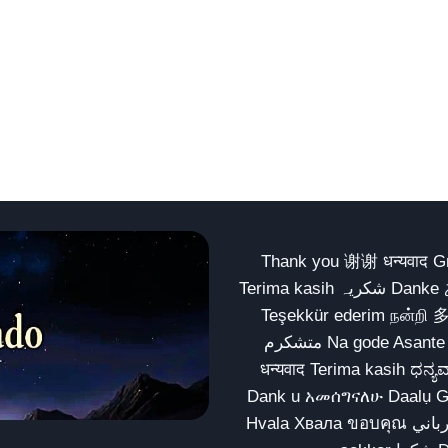
Thank you 谢谢 धन्यवाद Gracias Merci شكراً धन्यवाद
Terima kasih شکریہ Danke ありがとう Tank you شكراً متشكرين धन्यवाद ధన్యవాదములు
Teşekkür ederim நன்றி 
متشکرم Na gode Asante Grazie Matur nuwun આભાર شكراً يسلمو يعطيك العافية
धन्यवाद Terima kasih ಧನ್ಯವಾದಗಳು ଧନ୍ୟବାଦ کریہ
Dank u አመሰግናለሁ Daalụ Galatoomaa က
Hvala Хвала ขอบคุณ مهرباني Merci شكرا شكرا الله يكثر خيرك Rahmat नന്ദि Matur