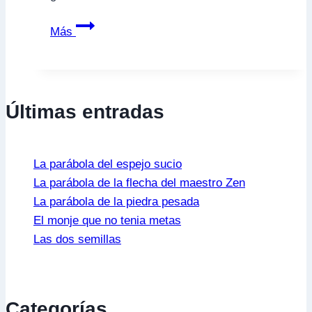
La
Más
Utilidad
de
lo
Inútil
Últimas entradas
La parábola del espejo sucio
La parábola de la flecha del maestro Zen
La parábola de la piedra pesada
El monje que no tenia metas
Las dos semillas
Categorías