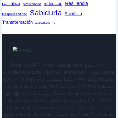
Resiliencia
redención
naturaleza
perseverancia
Sabiduría
Sacrificio
Responsabilidad
Transformación
Zoroastrismo
Thank you 谢谢 धन्यवाद Gracias Merci شكراً धन्यवाद
Obrigado Obrigada Спасибо Terima kasih شکریہ Danke
ありがとう Tank you شكراً متشكرين धन्यवाद ధన్యవాదములు
Teşekkür ederim நன்றி 多謝 Cảm ơn 谢谢 感謝 Salamat
감사합니다 سپاسگزارم متشکرم Na gode Asante Grazie
Matur nuwun આભાર شكراً يسلمو يعطيك العافية धन्यवाद
Terima kasih ಧನ್ಯವಾದಗಳು ଧନ୍ୟବାଦ شکریہ تھوڑا شکریہ
Дякую Mulțumesc Dank u አመሰግናለሁ Daalụ Galatoomaa