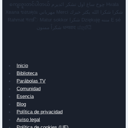
ကျေးဇူးတင်ပါတယ် چوخ ساغ اول تشکر ائدیرم Hvala
Хвала ขอบคุณ مهرباني Merci شكرا شكرا الله يكثر خيرك
Rahmat नന്ദि Matur sokkor شكرا Dziękuję مننه Ẹ ṣé
شكراً ممنون धन्यवाद ස්තුතියි
Inicio
Biblioteca
Parábolas TV
Comunidad
Esencia
Blog
Política de privacidad
Aviso legal
Política de cookies (UE)