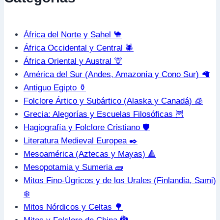
África del Norte y Sahel 🐪
África Occidental y Central 🕷️
África Oriental y Austral 🦒
América del Sur (Andes, Amazonía y Cono Sur) 🦙
Antiguo Egipto ⚱️
Folclore Ártico y Subártico (Alaska y Canadá) 🧊
Grecia: Alegorías y Escuelas Filosóficas 🦉
Hagiografía y Folclore Cristiano 🛡️
Literatura Medieval Europea ✒️
Mesoamérica (Aztecas y Mayas) 🔺
Mesopotamia y Sumeria 🧱
Mitos Fino-Úgricos y de los Urales (Finlandia, Sami)
❄️
Mitos Nórdicos y Celtas 🌳