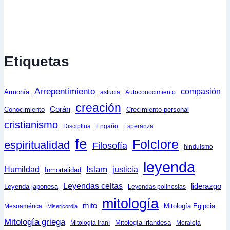
Etiquetas
Arrepentimiento
compasión
Armonía
astucia
Autoconocimiento
creación
Corán
Conocimiento
Crecimiento personal
cristianismo
Disciplina
Engaño
Esperanza
fe
Folclore
espiritualidad
Filosofía
hinduismo
leyenda
Islam
Humildad
justicia
Inmortalidad
Leyendas celtas
liderazgo
Leyenda japonesa
Leyendas polinesias
mitología
mito
Mitología Egipcia
Mesoamérica
Misericordia
Mitología griega
Mitología irlandesa
Mitología Iraní
Moraleja