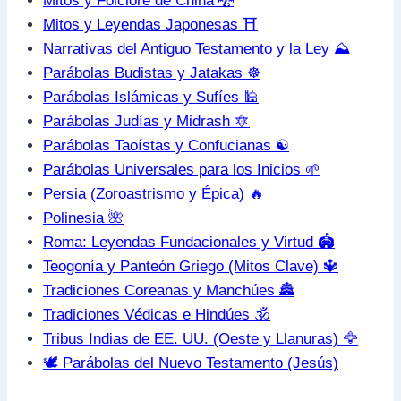
Mitos y Folclore de China 🐉
Mitos y Leyendas Japonesas ⛩️
Narrativas del Antiguo Testamento y la Ley ⛰️
Parábolas Budistas y Jatakas ☸️
Parábolas Islámicas y Sufíes 🕌
Parábolas Judías y Midrash 🔯
Parábolas Taoístas y Confucianas ☯️
Parábolas Universales para los Inicios 🌱
Persia (Zoroastrismo y Épica) 🔥
Polinesia 🌺
Roma: Leyendas Fundacionales y Virtud 🏟️
Teogonía y Panteón Griego (Mitos Clave) 🔱
Tradiciones Coreanas y Manchúes 🏯
Tradiciones Védicas e Hindúes 🕉️
Tribus Indias de EE. UU. (Oeste y Llanuras) 🦅
🕊️ Parábolas del Nuevo Testamento (Jesús)