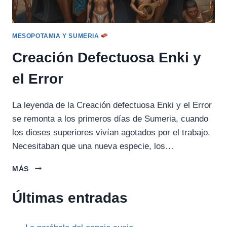
MESOPOTAMIA Y SUMERIA
Creación Defectuosa Enki y
el Error
La leyenda de la Creación defectuosa Enki y el Error
se remonta a los primeros días de Sumeria, cuando
los dioses superiores vivían agotados por el trabajo.
Necesitaban que una nueva especie, los…
CREACIÓN
MÁS
DEFECTUOSA
ENKI
Últimas entradas
Y
EL
ERROR