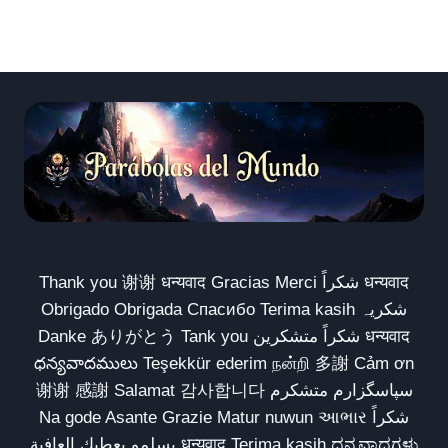
Thank you 谢谢 धन्यवाद Gracias Merci شكراً धन्यवाद
Obrigado Obrigada Спасибо Terima kasih شکریہ
Danke ありがとう Tank you شكراً متشكرين धन्यवाद
ధన్యవాదములు Teşekkür ederim நன்றி 多謝 Cảm ơn
谢谢 感謝 Salamat 감사합니다 سپاسگزارم متشکرم
Na gode Asante Grazie Matur nuwun આભાર شكراً
يسلمو يعطيك العافية धन्यवाद Terima kasih ಧನ್ಯವಾದಗಳು