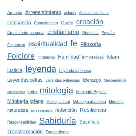
Arrepentimiento
Armonía
astucia
Autoconocimiento
creación
compasión
Corán
Conocimiento
cristianismo
Crecimiento personal
Disciplina
Engaño
fe
espiritualidad
Filosofía
Esperanza
Folclore
Islam
Humildad
Inmortalidad
hinduismo
leyenda
justicia
Leyenda japonesa
Leyendas celtas
liderazgo
Leyendas polinesias
Mesoamérica
mitología
mito
Mitología Egipcia
Misericordia
Mitología griega
Mitología irlandesa
Mitología Iraní
Moraleja
Resiliencia
redención
naturaleza
perseverancia
Sabiduría
Sacrificio
Responsabilidad
Transformación
Zoroastrismo