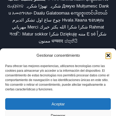
ଧନ୍ୟବାଦ شکریہ تھوڑا شکریہ Дякую Mulțumesc Dank
u አመሰግናለሁ Daalụ Galatoomaa ကျေးဇူးတင်ပါတယ်
چوخ ساغ اول تشکر ائدیرم Hvala Хвала ขอบคุณ
مهرباني Merci شكرا شكرا الله يكثر خيرك Rahmat
नന്ദि Matur sokkor شكرا Dziękuję مننه Ẹ ṣé شكراً
ممنون धन्यवाद ස්තුතියි
Gestionar consentimiento
Para ofrecer las mejores experiencias, utilizamos tecnologías como las
Inicio
Biblioteca
Parábolas TV
Comunidad
cookies para almacenar y/o acceder a la información del dispositivo. El
consentimiento de estas tecnologías nos permitirá procesar datos como el
Esencia
Blog
Política de privacidad
comportamiento de navegación o las identificaciones únicas en este sitio.
No consentir o retirar el consentimiento, puede afectar negativamente a
Aviso legal
Política de cookies (UE)
ciertas características y funciones.
Aceptar
Denegar