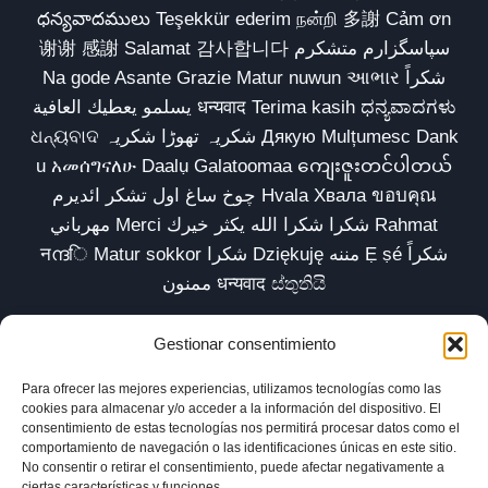
ధన్యవాదములు Teşekkür ederim நன்றி 多謝 Cảm ơn
谢谢 感謝 Salamat 감사합니다 سپاسگزارم متشکرم
Na gode Asante Grazie Matur nuwun આભાર شكراً
يسلمو يعطيك العافية धन्यवाद Terima kasih ಧನ್ಯವಾದಗಳು
ଧନ୍ୟବାଦ شکریہ تھوڑا شکریہ Дякую Mulțumesc Dank
u አመሰግናለሁ Daalụ Galatoomaa ကျေးဇူးတင်ပါတယ်
چوخ ساغ اول تشکر ائدیرم Hvala Хвала ขอบคุณ
مهرباني Merci شكرا شكرا الله يكثر خيرك Rahmat
नന്ദि Matur sokkor شكرا Dziękuję مننه Ẹ ṣé شكراً
ممنون धन्यवाद ස්තුතියි
Gestionar consentimiento
Para ofrecer las mejores experiencias, utilizamos tecnologías como las
Inicio
Biblioteca
Parábolas TV
Comunidad
cookies para almacenar y/o acceder a la información del dispositivo. El
consentimiento de estas tecnologías nos permitirá procesar datos como el
Esencia
Blog
Política de privacidad
comportamiento de navegación o las identificaciones únicas en este sitio.
No consentir o retirar el consentimiento, puede afectar negativamente a
Aviso legal
Política de cookies (UE)
ciertas características y funciones.