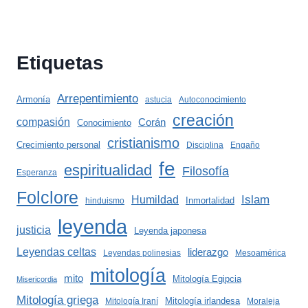
Etiquetas
Arrepentimiento
Armonía
astucia
Autoconocimiento
creación
compasión
Corán
Conocimiento
cristianismo
Crecimiento personal
Disciplina
Engaño
fe
espiritualidad
Filosofía
Esperanza
Folclore
Islam
Humildad
Inmortalidad
hinduismo
leyenda
justicia
Leyenda japonesa
Leyendas celtas
liderazgo
Leyendas polinesias
Mesoamérica
mitología
mito
Mitología Egipcia
Misericordia
Mitología griega
Mitología irlandesa
Mitología Iraní
Moraleja